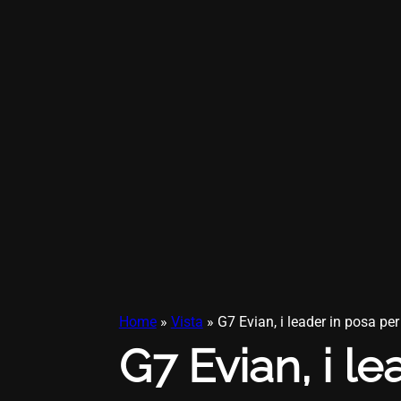
Home
»
Vista
»
G7 Evian, i leader in posa per
G7 Evian, i le