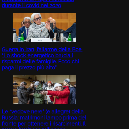
durante il covid nel 2020
Guerra in Iran, l’allarme della Bce:
“Lo shock energetico brucia i
risparmi delle famiglie. Ecco chi
paga il prezzo più alto”
Le “vedove nere” (e allegre) della
Russia: matrimoni lampo prima del
fronte per ottenere i risarcimenti. Il