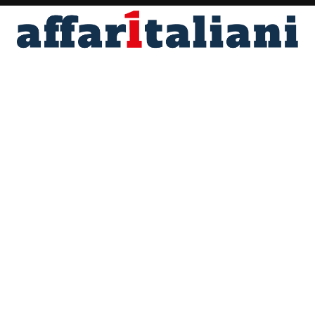
Fondato nel 1996 da Angelo Maria Perrino
Direttore responsabile Marco Scotti