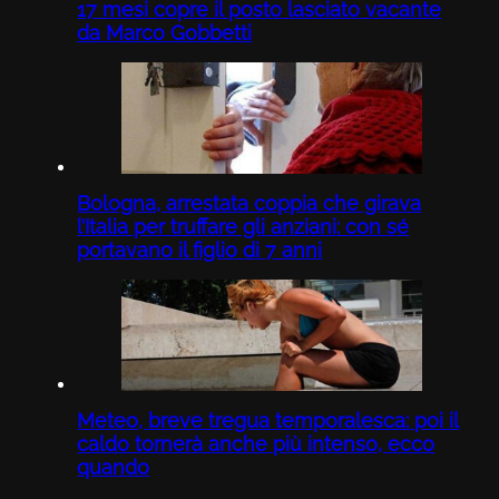
17 mesi copre il posto lasciato vacante
da Marco Gobbetti
Bologna, arrestata coppia che girava
l’Italia per truffare gli anziani: con sé
portavano il figlio di 7 anni
Meteo, breve tregua temporalesca: poi il
caldo tornerà anche più intenso, ecco
quando