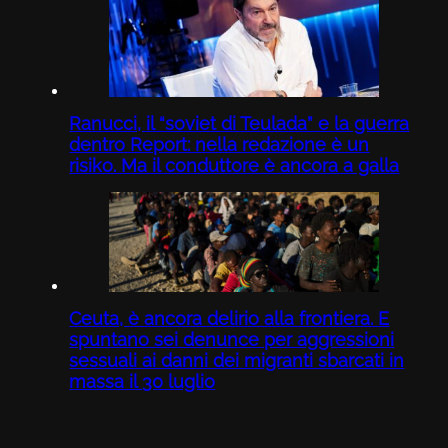
Ranucci, il “soviet di Teulada” e la guerra
dentro Report: nella redazione è un
risiko. Ma il conduttore è ancora a galla
Ceuta, è ancora delirio alla frontiera. E
spuntano sei denunce per aggressioni
sessuali ai danni dei migranti sbarcati in
massa il 30 luglio