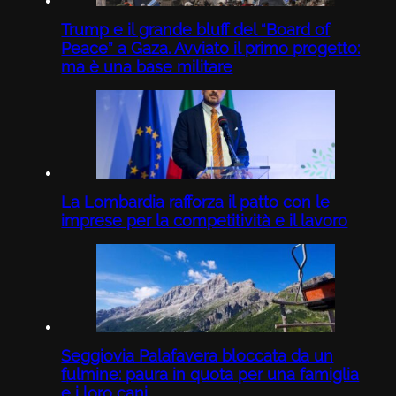
Trump e il grande bluff del “Board of
Peace” a Gaza. Avviato il primo progetto:
ma è una base militare
La Lombardia rafforza il patto con le
imprese per la competitività e il lavoro
Seggiovia Palafavera bloccata da un
fulmine: paura in quota per una famiglia
e i loro cani