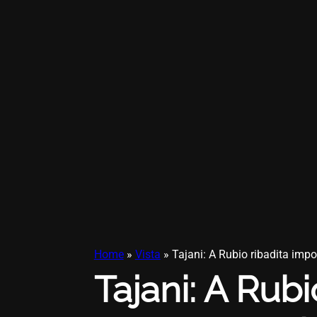
Home
»
Vista
»
Tajani: A Rubio ribadita impo
Tajani: A Rub