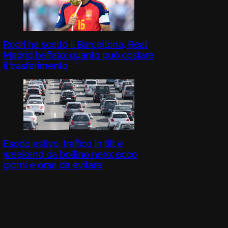
Rodri ha scelto il Barcellona, Real
Madrid beffato: quanto può costare
il trasferimento
Esodo estivo, traffico in tilt e
weekend da bollino nero: ecco
giorni e orari da evitare