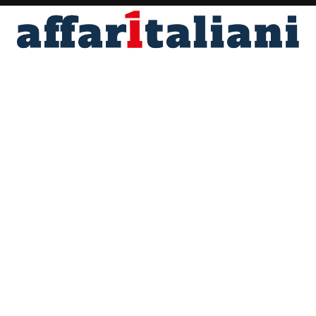
Fondato nel 1996 da Angelo Maria Perrino
Direttore responsabile Marco Scotti