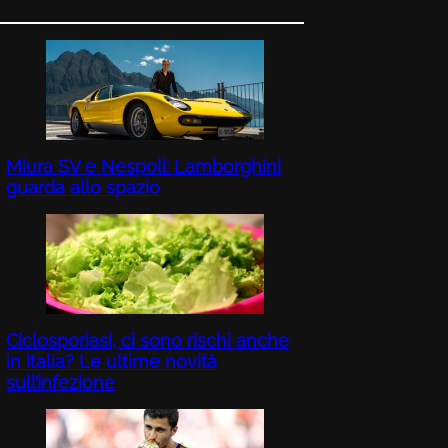
Miura SV e Nespoli: Lamborghini
guarda allo spazio
Ciclosporiasi, ci sono rischi anche
in Italia? Le ultime novità
sull’infezione