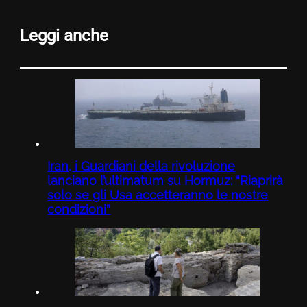
Leggi anche
Iran, i Guardiani della rivoluzione
lanciano l’ultimatum su Hormuz: “Riaprirà
solo se gli Usa accetteranno le nostre
condizioni”