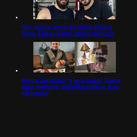
Rho, nuovo arrivo al Francis Boxing
Team: il peso welter Biagio Grimaldi
Franco Zanellato: “Il vero lusso? Nasce
dalla memoria, dall’artigianalità e dura
nel tempo”