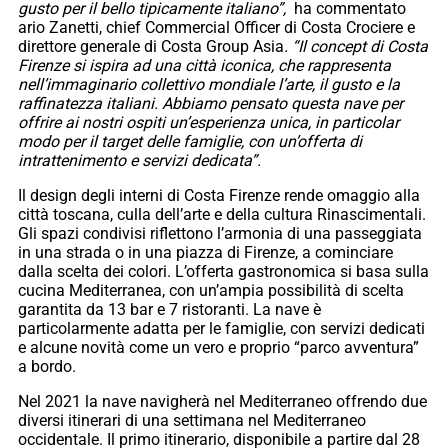
gusto per il bello tipicamente italiano”,
ha commentato
ario Zanetti, chief Commercial Officer di Costa Crociere e
direttore generale di Costa Group Asia
. “Il concept di Costa
Firenze si ispira ad una città iconica, che rappresenta
nell’immaginario collettivo mondiale l’arte, il gusto e la
raffinatezza italiani. Abbiamo pensato questa nave per
offrire ai nostri ospiti un’esperienza unica, in particolar
modo per il target delle famiglie, con un’offerta di
intrattenimento e servizi dedicata”.
Il design degli interni di Costa Firenze rende omaggio alla
città toscana, culla dell’arte e della cultura Rinascimentali.
Gli spazi condivisi riflettono l’armonia di una passeggiata
in una strada o in una piazza di Firenze, a cominciare
dalla scelta dei colori. L’offerta gastronomica si basa sulla
cucina Mediterranea, con un’ampia possibilità di scelta
garantita da 13 bar e 7 ristoranti. La nave è
particolarmente adatta per le famiglie, con servizi dedicati
e alcune novità come un vero e proprio “parco avventura”
a bordo.
Nel 2021 la nave navigherà nel Mediterraneo offrendo due
diversi itinerari di una settimana nel Mediterraneo
occidentale. Il primo itinerario, disponibile a partire dal 28