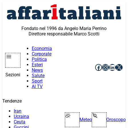
Vai
al
contenuto
Fondato nel 1996 da Angelo Maria Perrino
Direttore responsabile Marco Scotti
Economia
Corporate
Politica
Esteri
Facebook
Instagr
Linke
X
News
Sezioni
Salute
Sport
AI TV
Tendenze
Iran
Ucraina
Meteo
Oroscopo
Ceuta
Guccini