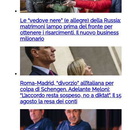
Le “vedove nere” (e allegre) della Russia:
matrimoni lampo prima del fronte per
ottenere i risarcimenti. Il nuovo business
milionario
Roma-Madrid, “divorzio” all’italiana per
colpa di Schengen. Adelante Meloni:
“L’accordo resta sospeso, no a diktat”. Il 15
agosto la resa dei conti