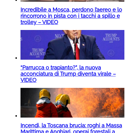
Incredibile a Mosca, perdono l’aereo e lo
rincorrono in pista con i tacchi a spillo e
trolley – VIDEO
“Parrucca o trapianto?”, la nuova
acconciatura di Trump diventa virale –
VIDEO
Incendi, la Toscana brucia: roghi a Massa
Marittima e Anghiari, operai forestali a