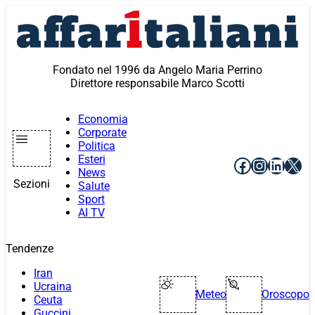
Vai
al
contenuto
Fondato nel 1996 da Angelo Maria Perrino
Direttore responsabile Marco Scotti
Economia
Corporate
Politica
Esteri
Facebook
Instagr
Linke
X
News
Sezioni
Salute
Sport
AI TV
Tendenze
Iran
Ucraina
Meteo
Oroscopo
Ceuta
Guccini