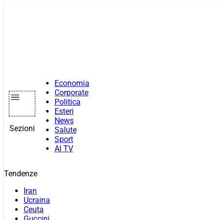
Vai
al
contenuto
Economia
Corporate
Politica
Esteri
News
Sezioni
Salute
Sport
AI TV
Tendenze
Iran
Ucraina
Ceuta
Guccini