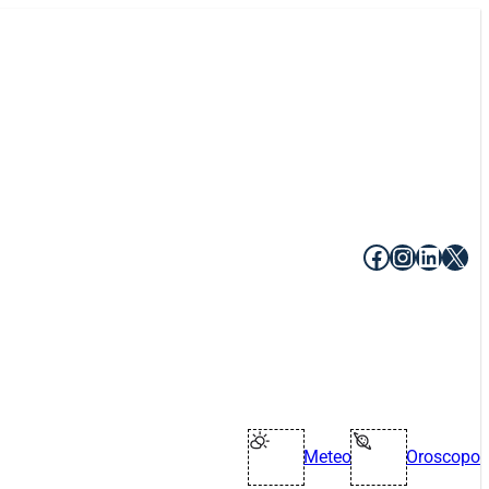
Facebook
Instagr
Linke
X
Meteo
Oroscopo