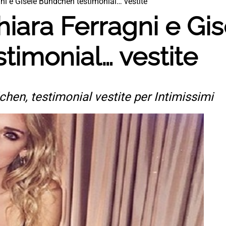
gni e Gisele Bundchen testimonial… vestite
hiara Ferragni e Gi
timonial… vestite
chen, testimonial vestite per Intimissimi