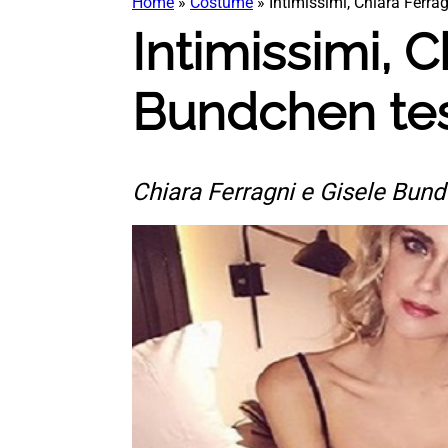
Home
»
Costume
»
Intimissimi, Chiara Ferra
Intimissimi, C
Bundchen tes
Chiara Ferragni e Gisele Bund