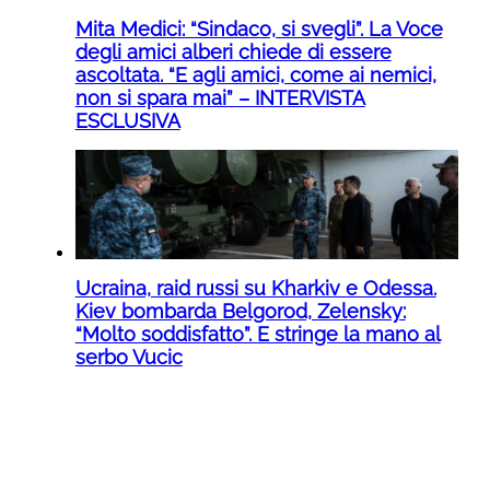
Mita Medici: “Sindaco, si svegli”. La Voce
degli amici alberi chiede di essere
ascoltata. “E agli amici, come ai nemici,
non si spara mai” – INTERVISTA
ESCLUSIVA
Ucraina, raid russi su Kharkiv e Odessa.
Kiev bombarda Belgorod, Zelensky:
“Molto soddisfatto”. E stringe la mano al
serbo Vucic