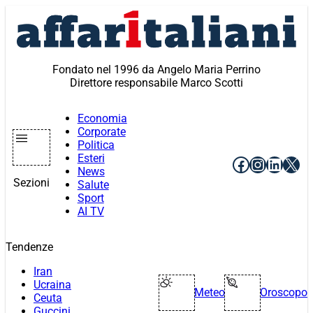
Vai
al
contenuto
Fondato nel 1996 da Angelo Maria Perrino
Direttore responsabile Marco Scotti
Economia
Corporate
Politica
Esteri
Facebook
Instagr
Linke
X
News
Sezioni
Salute
Sport
AI TV
Tendenze
Iran
Ucraina
Meteo
Oroscopo
Ceuta
Guccini