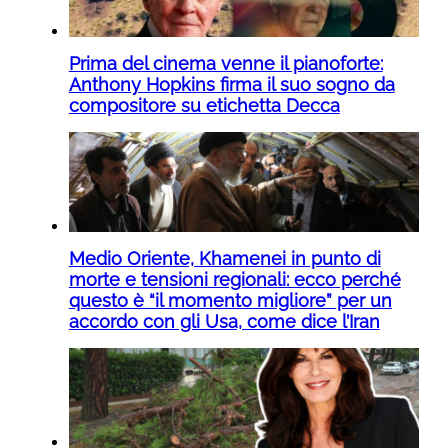
Prima del cinema venne il pianoforte:
Anthony Hopkins firma il suo sogno da
compositore su etichetta Decca
Medio Oriente, Khamenei in punto di
morte e tensioni regionali: ecco perché
questo è “il momento migliore” per un
accordo con gli Usa, come dice l’Iran