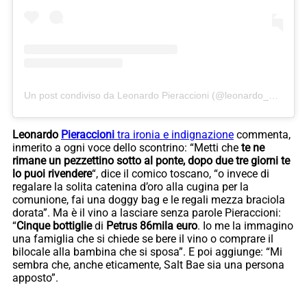
Un post condiviso da Leonardo Pieraccioni (@leonardo_pieraccioni)
Leonardo
Pieraccioni
tra ironia e indignazione
commenta,
inmerito a ogni voce dello scontrino: “Metti che
te ne
rimane un pezzettino sotto al ponte, dopo due tre giorni te
lo puoi rivendere
“, dice il comico toscano, “o invece di
regalare la solita catenina d’oro alla cugina per la
comunione, fai una doggy bag e le regali mezza braciola
dorata”. Ma è il vino a lasciare senza parole Pieraccioni:
“
Cinque
bottiglie
di
Petrus 86mila euro
. Io me la immagino
una famiglia che si chiede se bere il vino o comprare il
bilocale alla bambina che si sposa”. E poi aggiunge: “Mi
sembra che, anche eticamente, Salt Bae sia una persona
apposto”.