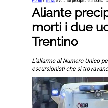
Home
»
News
»
Aliante precipita e si schian
Aliante preci
morti i due u
Trentino
L’allarme al Numero Unico per
escursionisti che si trovavan