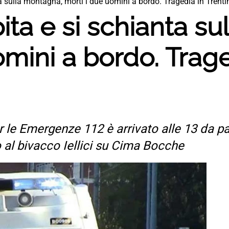
ta sulla montagna, morti i due uomini a bordo. Tragedia in Trenti
pita e si schianta s
omini a bordo. Trage
 le Emergenze 112 è arrivato alle 13 da pa
o al bivacco Iellici su Cima Bocche