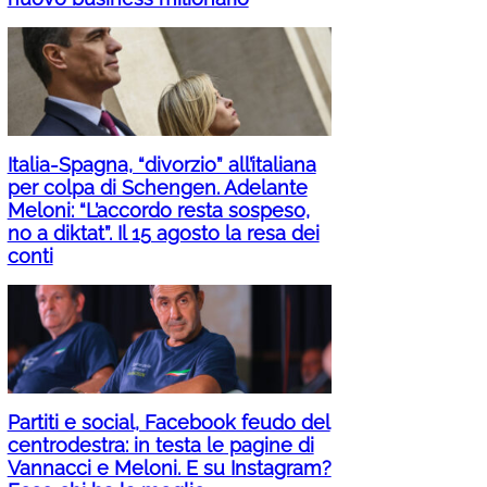
Italia-Spagna, “divorzio” all’italiana
per colpa di Schengen. Adelante
Meloni: “L’accordo resta sospeso,
no a diktat”. Il 15 agosto la resa dei
conti
Partiti e social, Facebook feudo del
centrodestra: in testa le pagine di
Vannacci e Meloni. E su Instagram?