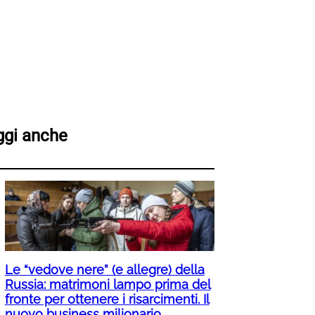
ggi anche
Le “vedove nere” (e allegre) della
Russia: matrimoni lampo prima del
fronte per ottenere i risarcimenti. Il
nuovo business milionario