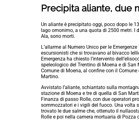
Precipita aliante, due 
Un aliante è precipitato oggi, poco dopo le 13
lago omonimo, a una quota di 2500 metri. I du
Ala, sono morti.
L’allarme al Numero Unico per le Emergenze 1
escursionisti che si trovavano al bivacco Iel
Emergenza ha chiesto l’intervento dell’elisocc
speleologico del Trentino di Moena e di San M
Comune di Moena, al confine con il Comune d
Martino.
Avvistato l’aliante, schiantato sulla montagna,
stazione di Moena e tre di quella di San Mart
Finanza di passo Rolle, con due operatori pront
sommozzatori e i vigili del fuoco. Una volta s
trovato le due salme che, ottenuto il nullaos
Rolle e poi nella camera mortuaria di Pozza 