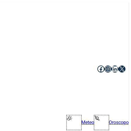
Facebook
Instagr
Linke
X
Meteo
Oroscopo