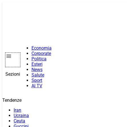
Vai
al
contenuto
Economia
Corporate
Politica
Esteri
News
Sezioni
Salute
Sport
AI TV
Tendenze
Iran
Ucraina
Ceuta
Guccini