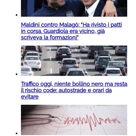
Maldini contro Malagò: “Ha rivisto i patti
in corsa. Guardiola era vicino, già
scriveva la formazioni”
Traffico oggi, niente bollino nero ma resta
il rischio code: autostrade e orari da
evitare