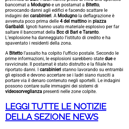
bancomat a
Modugno
e un postamat a
Bitetto
,
provocando danni agli edifici e facendo scattare le
indagini dei
carabinieri
. A
Modugno
la deflagrazione è
avvenuta poco prima delle
4 del mattino
in
piazza
Garibaldi
. Ignoti hanno usato materiale esplosivo per far
saltare il bancomat della
Bcc di Bari e Taranto
.
L’esplosione ha danneggiato l’istituto di credito e ha
spaventato i residenti della zona.
A
Bitetto
l’assalto ha colpito l’ufficio postale. Secondo le
prime informazioni, le esplosioni sarebbero state
due
e
ravvicinate. Il postamat è stato distrutto e la filiale ha
riportato danni. I
carabinieri
stanno lavorando su entrambi
gli episodi e devono accertare se i ladri siano riusciti a
portare via il denaro contenuto negli sportelli. Le indagini
possono contare sulle immagini dei sistemi di
videosorveglianza
presenti nelle zone colpite.
LEGGI TUTTE LE NOTIZIE
DELLA SEZIONE NEWS