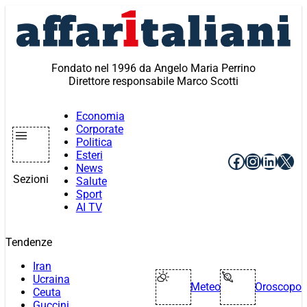
Vai
al
contenuto
Fondato nel 1996 da Angelo Maria Perrino
Direttore responsabile Marco Scotti
Economia
Corporate
Politica
Esteri
Facebook
Instagr
Linke
X
News
Sezioni
Salute
Sport
AI TV
Tendenze
Iran
Ucraina
Meteo
Oroscopo
Ceuta
Guccini