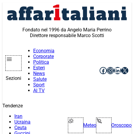
Vai
al
contenuto
Fondato nel 1996 da Angelo Maria Perrino
Direttore responsabile Marco Scotti
Economia
Corporate
Politica
Esteri
Facebook
Instagr
Linke
X
News
Sezioni
Salute
Sport
AI TV
Tendenze
Iran
Ucraina
Meteo
Oroscopo
Ceuta
Guccini