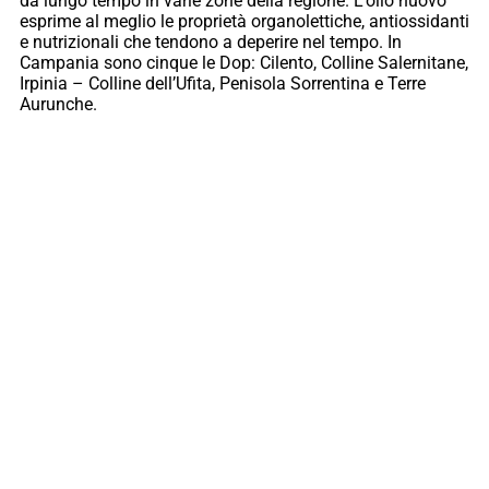
da lungo tempo in varie zone della regione. L’olio nuovo
esprime al meglio le proprietà organolettiche, antiossidanti
e nutrizionali che tendono a deperire nel tempo. In
Campania sono cinque le Dop: Cilento, Colline Salernitane,
Irpinia – Colline dell’Ufita, Penisola Sorrentina e Terre
Aurunche.