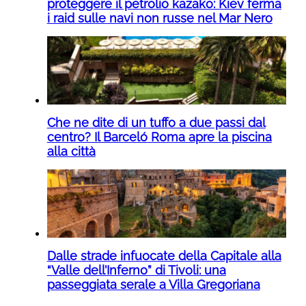
proteggere il petrolio kazako: Kiev ferma
i raid sulle navi non russe nel Mar Nero
Che ne dite di un tuffo a due passi dal
centro? Il Barceló Roma apre la piscina
alla città
Dalle strade infuocate della Capitale alla
“Valle dell’Inferno” di Tivoli: una
passeggiata serale a Villa Gregoriana