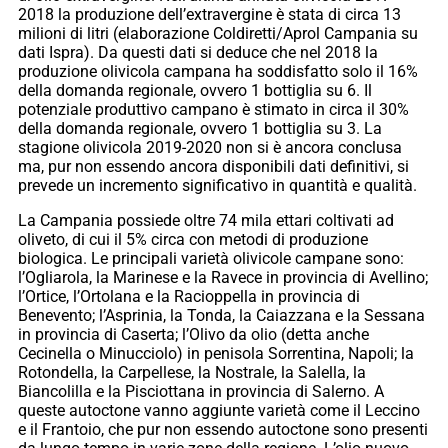
2018 la produzione dell’extravergine è stata di circa 13
milioni di litri (elaborazione Coldiretti/Aprol Campania su
dati Ispra). Da questi dati si deduce che nel 2018 la
produzione olivicola campana ha soddisfatto solo il 16%
della domanda regionale, ovvero 1 bottiglia su 6. Il
potenziale produttivo campano è stimato in circa il 30%
della domanda regionale, ovvero 1 bottiglia su 3. La
stagione olivicola 2019-2020 non si è ancora conclusa
ma, pur non essendo ancora disponibili dati definitivi, si
prevede un incremento significativo in quantità e qualità.
La Campania possiede oltre 74 mila ettari coltivati ad
oliveto, di cui il 5% circa con metodi di produzione
biologica. Le principali varietà olivicole campane sono:
l’Ogliarola, la Marinese e la Ravece in provincia di Avellino;
l’Ortice, l’Ortolana e la Racioppella in provincia di
Benevento; l’Asprinia, la Tonda, la Caiazzana e la Sessana
in provincia di Caserta; l’Olivo da olio (detta anche
Cecinella o Minucciolo) in penisola Sorrentina, Napoli; la
Rotondella, la Carpellese, la Nostrale, la Salella, la
Biancolilla e la Pisciottana in provincia di Salerno. A
queste autoctone vanno aggiunte varietà come il Leccino
e il Frantoio, che pur non essendo autoctone sono presenti