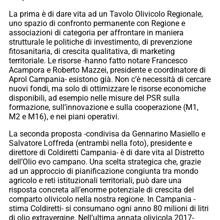
La prima è di dare vita ad un Tavolo Olivicolo Regionale,
uno spazio di confronto permanente con Regione e
associazioni di categoria per affrontare in maniera
strutturale le politiche di investimento, di prevenzione
fitosanitaria, di crescita qualitativa, di marketing
territoriale. Le risorse -hanno fatto notare Francesco
Acampora e Roberto Mazzei, presidente e coordinatore di
Aprol Campania- esistono già. Non c’è necessità di cercare
nuovi fondi, ma solo di ottimizzare le risorse economiche
disponibili, ad esempio nelle misure del PSR sulla
formazione, sull’innovazione e sulla cooperazione (M1,
M2 e M16), e nei piani operativi.
La seconda proposta -condivisa da Gennarino Masiello e
Salvatore Loffreda (entrambi nella foto), presidente e
direttore di Coldiretti Campania- è di dare vita al Distretto
dell’Olio evo campano. Una scelta strategica che, grazie
ad un approccio di pianificazione congiunta tra mondo
agricolo e reti istituzionali territoriali, può dare una
risposta concreta all’enorme potenziale di crescita del
comparto olivicolo nella nostra regione. In Campania -
stima Coldiretti- si consumano ogni anno 80 milioni di litri
di olio extravergine. Nell’ultima annata olivicola 2017-