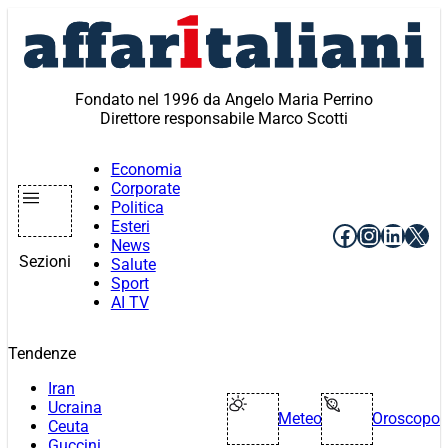
Vai
al
contenuto
Fondato nel 1996 da Angelo Maria Perrino
Direttore responsabile Marco Scotti
Economia
Corporate
Politica
Esteri
Facebook
Instagr
Linke
X
News
Sezioni
Salute
Sport
AI TV
Tendenze
Iran
Ucraina
Meteo
Oroscopo
Ceuta
Guccini