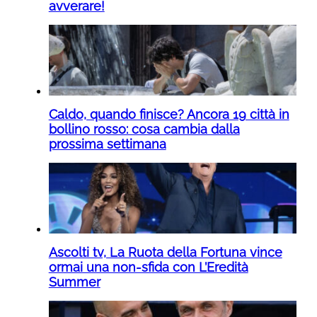
avverare!
Caldo, quando finisce? Ancora 19 città in
bollino rosso: cosa cambia dalla
prossima settimana
Ascolti tv, La Ruota della Fortuna vince
ormai una non-sfida con L’Eredità
Summer