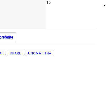
15
preferite
, 
, 
AI
SHARE
UNOMATTINA