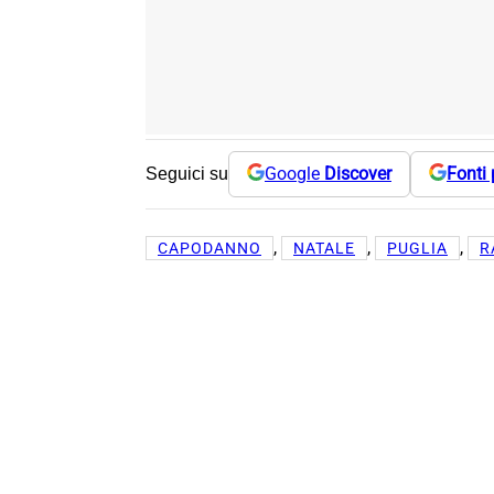
Google
Discover
Fonti 
Seguici su
, 
, 
, 
CAPODANNO
NATALE
PUGLIA
R