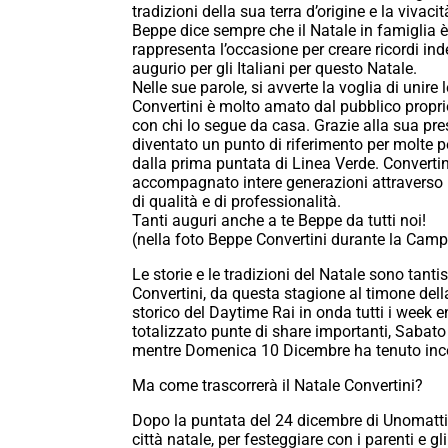
tradizioni della sua terra d’origine e la vivaci
Beppe dice sempre che il Natale in famiglia
rappresenta l’occasione per creare ricordi inde
augurio per gli Italiani per questo Natale.
Nelle sue parole, si avverte la voglia di unire
Convertini è molto amato dal pubblico propri
con chi lo segue da casa. Grazie alla sua pre
diventato un punto di riferimento per molte p
dalla prima puntata di Linea Verde. Convertin
accompagnato intere generazioni attraverso 
di qualità e di professionalità.
Tanti auguri anche a te Beppe da tutti noi!
(nella foto Beppe Convertini durante la Cam
Le storie e le tradizioni del Natale sono tant
Convertini, da questa stagione al timone de
storico del Daytime Rai in onda tutti i week
totalizzato punte di share importanti, Sabato
mentre Domenica 10 Dicembre ha tenuto incoll
Ma come trascorrerà il Natale Convertini?
Dopo la puntata del 24 dicembre di Unomattin
città natale, per festeggiare con i parenti e g