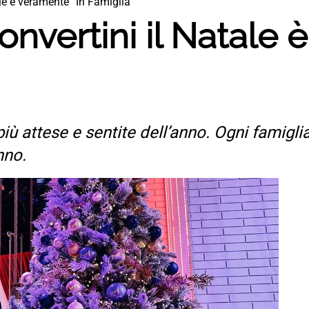
le è veramente “In Famiglia”
nvertini il Natale 
 più attese e sentite dell’anno. Ogni famiglia
nno.