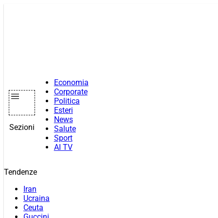
Vai
al
contenuto
Economia
Corporate
Politica
Esteri
News
Sezioni
Salute
Sport
AI TV
Tendenze
Iran
Ucraina
Ceuta
Guccini