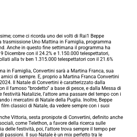
issime; come ci ricorda uno dei volti di Rai1 Beppe
lla trasmissione Uno Mattina in Famiglia, programma
 end. Anche in questo fine settimana il programma ha
 9 Dicembre con il 24.2% e 1.150.000 telespettatori,
ati alla tv ben 1.315.000 telespettatori con il 21.6%
a in Famiglia, Convertini sarà a Martina Franca, sua
li amici di sempre. E, proprio a Martina Franca Convertini
024. Il Natale di Convertini è caratterizzato dalla
con il famoso “brodetto” a base di pesce, e dalla Messa di
 festività Natalizie, l’attore ama passare del tempo con i
ndo i mercatini di Natale della Puglia. Inoltre, Beppe
 film classici di Natale, da vedere sempre con i suoi
 anche Vittoria, sesta pronipote di Convertini, definito anche
sociali, come Telethon, a favore della ricerca sulle
 delle festività, poi, l’attore trova sempre il tempo per
ndi passioni. Il suo Natale è un mix perfetto tra le