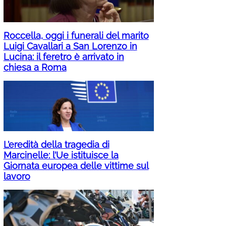
Roccella, oggi i funerali del marito
Luigi Cavallari a San Lorenzo in
Lucina: il feretro è arrivato in
chiesa a Roma
L’eredità della tragedia di
Marcinelle: l’Ue istituisce la
Giornata europea delle vittime sul
lavoro