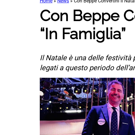
Home
»
News
»
Con Beppe Convertini il Nata
Con Beppe Co
“In Famiglia”
Il Natale è una delle festività
legati a questo periodo dell’a