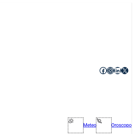
Facebook
Instagr
Linke
X
Meteo
Oroscopo