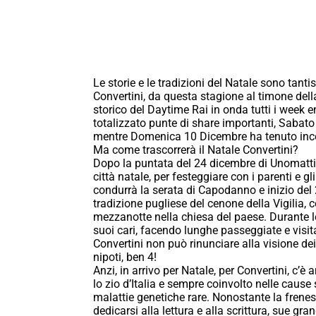
Le storie e le tradizioni del Natale sono tant
Convertini, da questa stagione al timone de
storico del Daytime Rai in onda tutti i week
totalizzato punte di share importanti, Sabato
mentre Domenica 10 Dicembre ha tenuto incoll
Ma come trascorrerà il Natale Convertini?
Dopo la puntata del 24 dicembre di Unomattin
città natale, per festeggiare con i parenti e g
condurrà la serata di Capodanno e inizio del 2
tradizione pugliese del cenone della Vigilia, 
mezzanotte nella chiesa del paese. Durante le
suoi cari, facendo lunghe passeggiate e visita
Convertini non può rinunciare alla visione dei
nipoti, ben 4!
Anzi, in arrivo per Natale, per Convertini, c’è
lo zio d’Italia e sempre coinvolto nelle cause 
malattie genetiche rare. Nonostante la frenesia
dedicarsi alla lettura e alla scrittura, sue gra