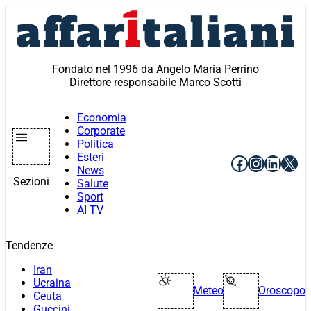
Vai
al
contenuto
Fondato nel 1996 da Angelo Maria Perrino
Direttore responsabile Marco Scotti
Economia
Corporate
Politica
Esteri
Facebook
Instagr
Linke
X
News
Sezioni
Salute
Sport
AI TV
Tendenze
Iran
Ucraina
Meteo
Oroscopo
Ceuta
Guccini