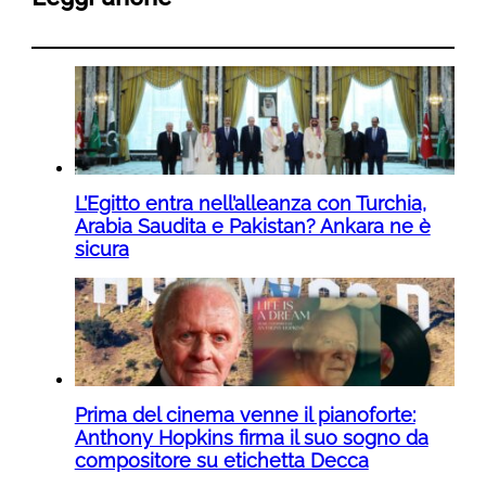
L’Egitto entra nell’alleanza con Turchia,
Arabia Saudita e Pakistan? Ankara ne è
sicura
Prima del cinema venne il pianoforte:
Anthony Hopkins firma il suo sogno da
compositore su etichetta Decca