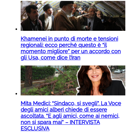
Khamenei in punto di morte e tensioni
regionali: ecco perché questo è “il
momento migliore” per un accordo con
gli Usa, come dice l’Iran
Mita Medici: “Sindaco, si svegli”. La Voce
degli amici alberi chiede di essere
ascoltata. “E agli amici, come ai nemici,
non si spara mai” – INTERVISTA
ESCLUSIVA