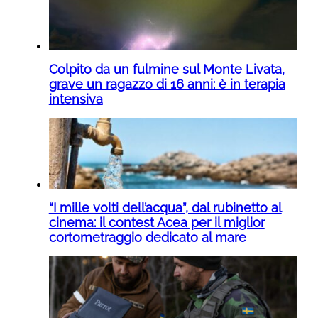
Colpito da un fulmine sul Monte Livata,
grave un ragazzo di 16 anni: è in terapia
intensiva
“I mille volti dell’acqua”, dal rubinetto al
cinema: il contest Acea per il miglior
cortometraggio dedicato al mare