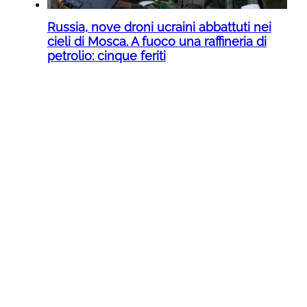
Russia, nove droni ucraini abbattuti nei
cieli di Mosca. A fuoco una raffineria di
petrolio: cinque feriti