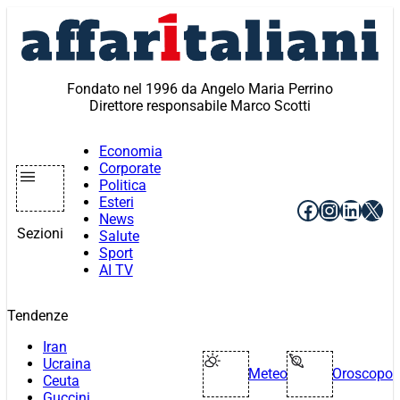
Vai
al
contenuto
Fondato nel 1996 da Angelo Maria Perrino
Direttore responsabile Marco Scotti
Economia
Corporate
Politica
Esteri
Facebook
Instagr
Linke
X
News
Sezioni
Salute
Sport
AI TV
Tendenze
Iran
Ucraina
Meteo
Oroscopo
Ceuta
Guccini