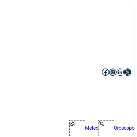
Facebook
Instagr
Linke
X
Meteo
Oroscopo