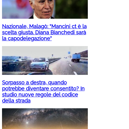
Nazionale, Malagò: “Mancini ct è la
scelta giusta. Diana Bianchedi sarà
la capodelegazione”
Sorpasso a destra, quando
potrebbe diventare consentito? In
studio nuove regole del codice
della strada