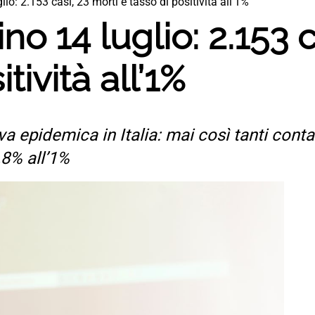
glio: 2.153 casi, 23 morti e tasso di positività all’1%
ino 14 luglio: 2.153 
tività all’1%
 epidemica in Italia: mai così tanti contag
0,8% all’1%