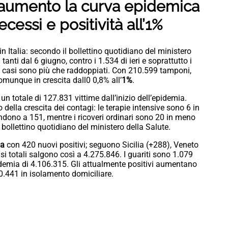
o aumento la curva epidemica
decessi e positività all’1%
 Italia: secondo il bollettino quotidiano del ministero
 tanti dal 6 giugno, contro i 1.534 di ieri e soprattutto i
i casi sono più che raddoppiati. Con 210.599 tamponi,
omunque in crescita dall0 0,8% all’
1%
.
per un totale di 127.831 vittime dall’inizio dell’epidemia.
 della crescita dei contagi: le terapie intensive sono 6 in
endono a 151, mentre i ricoveri ordinari sono 20 in meno
l bollettino quotidiano del ministero della Salute.
ia
con 420 nuovi positivi; seguono Sicilia (+288), Veneto
i totali salgono così a 4.275.846. I guariti sono 1.079
pandemia di 4.106.315. Gli attualmente positivi aumentano
 40.441 in isolamento domiciliare.