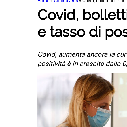
Home
»
Coronavirus
»
Covid, bollettino 14 lu
Covid, bollett
e tasso di posi
Covid, aumenta ancora la curva
positività è in crescita dallo 