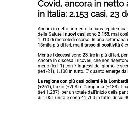
Covid, ancora in nett
in Italia: 2.153 casi, 23 
Ancora in netto aumento la curva epidemica in
della Salute i
nuovi casi
sono
2.153
, mai così
1.010 di mercoledì scorso. In una settimana 
18mila più di ieri, ma il
tasso di positività
è c
Mentre i
decessi
sono
23
, tre in più di ieri, 
Ancora in discesa i ricoveri, che non risentono
meno (ieri -1) con 7 ingressi del giorno, e sc
(ieri -21), 1.108 in tutto. E’ quanto emerge da
La regione con più casi odierni è la Lombard
(+261), Lazio (+208) e Campania (+188). I cas
(ieri 1.287), per un totale dall’inizio della 
di 1.051 unità e sono 41.700 in tutto, di cui