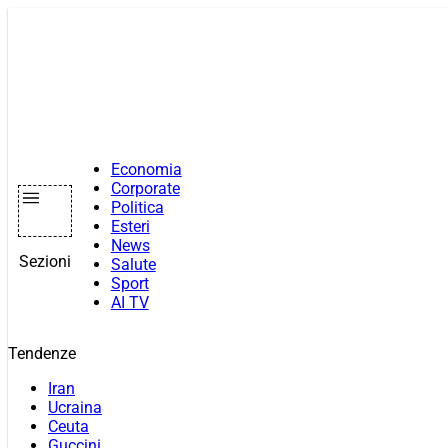
Vai
al
contenuto
Economia
Corporate
Politica
Esteri
News
Sezioni
Salute
Sport
AI TV
Tendenze
Iran
Ucraina
Ceuta
Guccini