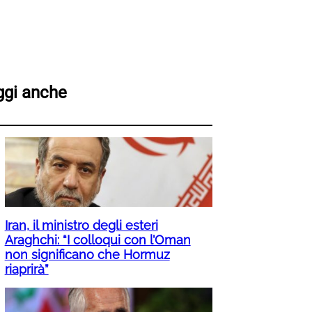
ggi anche
Iran, il ministro degli esteri
Araghchi: “I colloqui con l’Oman
non significano che Hormuz
riaprirà”