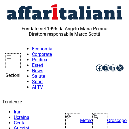
Vai
al
contenuto
Fondato nel 1996 da Angelo Maria Perrino
Direttore responsabile Marco Scotti
Economia
Corporate
Politica
Esteri
Facebook
Instagr
Linke
X
News
Sezioni
Salute
Sport
AI TV
Tendenze
Iran
Ucraina
Meteo
Oroscopo
Ceuta
Guccini