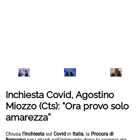
Inchiesta Covid, Agostino
Miozzo (Cts): “Ora provo solo
amarezza”
Chiusa
l’inchiesta
sul
Covid
in
Italia
, la
Procura di
Bergamo
per i ritardi nell’intervento dopo lo scoppio dei