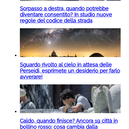
Sorpasso a destra, quando potrebbe
diventare consentito? In studio nuove
regole del codice della strada
Sguardo rivolto al cielo in attesa delle
Perseidi, esprimete un desiderio per farlo
avverare!
Caldo, quando finisce? Ancora 19 città in
bollino rosso: cosa cambia dalla