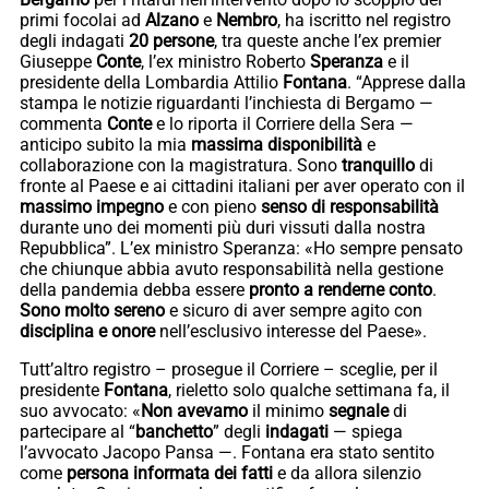
primi focolai ad
Alzano
e
Nembro
, ha iscritto nel registro
degli indagati
20 persone
, tra queste anche l’ex premier
Giuseppe
Conte
, l’ex ministro Roberto
Speranza
e il
presidente della Lombardia Attilio
Fontana
. “Apprese dalla
stampa le notizie riguardanti l’inchiesta di Bergamo —
commenta
Conte
e lo riporta il Corriere della Sera —
anticipo subito la mia
massima disponibilità
e
collaborazione con la magistratura. Sono
tranquillo
di
fronte al Paese e ai cittadini italiani per aver operato con il
massimo impegno
e con pieno
senso di responsabilità
durante uno dei momenti più duri vissuti dalla nostra
Repubblica”. L’ex ministro Speranza: «Ho sempre pensato
che chiunque abbia avuto responsabilità nella gestione
della pandemia debba essere
pronto a renderne conto
.
Sono molto sereno
e sicuro di aver sempre agito con
disciplina e onore
nell’esclusivo interesse del Paese».
Tutt’altro registro – prosegue il Corriere – sceglie, per il
presidente
Fontana
, rieletto solo qualche settimana fa, il
suo avvocato: «
Non avevamo
il minimo
segnale
di
partecipare al “
banchetto
” degli
indagati
— spiega
l’avvocato Jacopo Pansa —. Fontana era stato sentito
come
persona informata dei fatti
e da allora silenzio