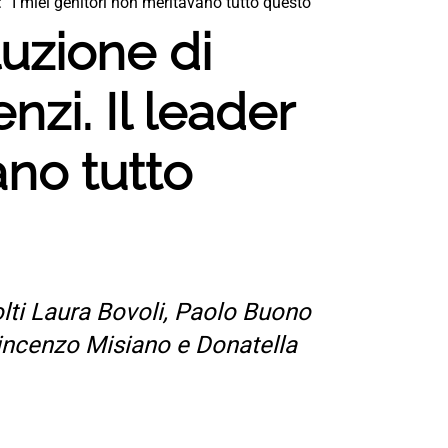
: “I miei genitori non meritavano tutto questo”
uzione di
zi. Il leader
ano tutto
lti Laura Bovoli, Paolo Buono
 Vincenzo Misiano e Donatella