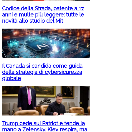
Codice della Strada, patente a 17
anni e multe più leggere: tutte le
novità allo studio del Mit
Il Canada si candida come guida
della strategia di cybersicurezza
globale
Trump cede sui Patriot e tende la
mano a Zelensky. Kiev respira, ma