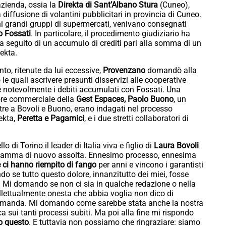
’azienda, ossia la
Direkta di Sant’Albano Stura
(Cuneo),
diffusione di volantini pubblicitari in provincia di Cuneo.
uni grandi gruppi di supermercati, venivano consegnati
o Fossati
. In particolare, il procedimento giudiziario ha
a seguito di un accumulo di crediti pari alla somma di un
rekta.
nto, ritenute da lui eccessive,
Provenzano
domandò alla
le quali ascrivere presunti disservizi alle cooperative
rre notevolmente i debiti accumulati con Fossati. Una
tore commerciale della
Gest Espaces, Paolo Buono
, un
, oltre a Bovoli e Buono, erano indagati nel processo
ekta,
Peretta e Pagamici
, e i due stretti collaboratori di
di Torino il leader di Italia viva e figlio di
Laura Bovoli
a mamma di nuovo assolta. Ennesimo processo, ennesima
he ci hanno riempito di fango
per anni e vincono i garantisti
o se tutto questo dolore, innanzitutto dei miei, fosse
. Mi domando se non ci sia in qualche redazione o nella
llettualmente onesta che abbia voglia non dico di
omanda. Mi domando come sarebbe stata anche la nostra
sui tanti processi subiti. Ma poi alla fine mi rispondo
to questo
. E tuttavia non possiamo che ringraziare: siamo