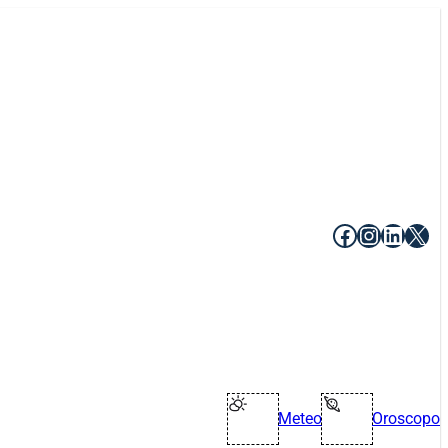
Facebook
Instagr
Linke
X
Meteo
Oroscopo