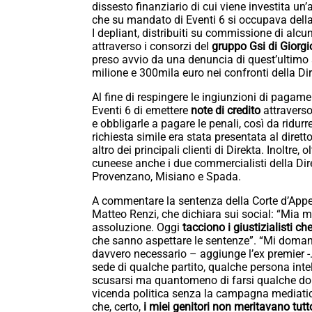
dissesto finanziario di cui viene investita un
che su mandato di Eventi 6 si occupava della 
I depliant, distribuiti su commissione di alc
attraverso i consorzi del
gruppo Gsi di Giorgi
preso avvio da una denuncia di quest’ultimo 
milione e 300mila euro nei confronti della Di
Al fine di respingere le ingiunzioni di pagame
Eventi 6 di emettere
note di credito
attraverso 
e obbligarle a pagare le penali, così da ridu
richiesta simile era stata presentata al diret
altro dei principali clienti di Direkta. Inoltre
cuneese anche i due commercialisti della Dir
Provenzano, Misiano e Spada.
A commentare la sentenza della Corte d’Appello 
Matteo Renzi, che dichiara sui social: “Mi
assoluzione. Oggi
tacciono i giustizialisti c
che sanno aspettare le sentenze”. “Mi domand
davvero necessario – aggiunge l’ex premier -
sede di qualche partito, qualche persona inte
scusarsi ma quantomeno di farsi qualche d
vicenda politica senza la campagna mediatica 
che, certo,
i miei genitori non meritavano tut