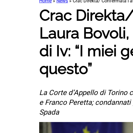
Home
»
News
»
Crac Direkta/ Confermata l’as
Crac Direkta/
Laura Bovoli,
di Iv: “I miei
questo”
La Corte d’Appello di Torino 
e Franco Peretta; condannati g
Spada