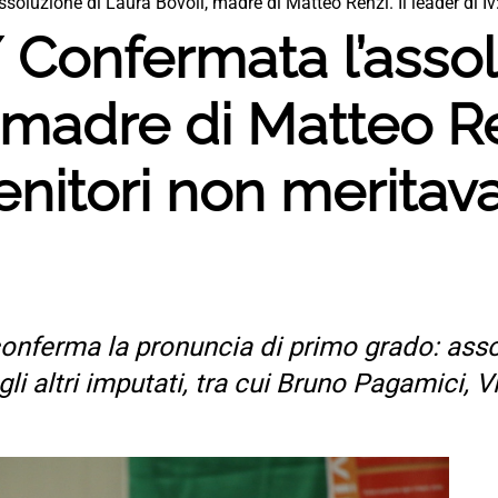
soluzione di Laura Bovoli, madre di Matteo Renzi. Il leader di Iv
 Confermata l’assol
 madre di Matteo Ren
 genitori non meritav
conferma la pronuncia di primo grado: asso
li altri imputati, tra cui Bruno Pagamici,