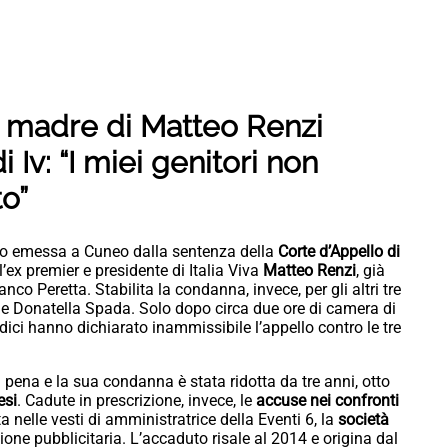
la madre di Matteo Renzi
i Iv: “I miei genitori non
o”
do emessa a Cuneo dalla sentenza della
Corte d’Appello di
l’ex premier e presidente di Italia Viva
Matteo Renzi
, già
o Peretta. Stabilita la condanna, invece, per gli altri tre
e Donatella Spada. Solo dopo circa due ore di camera di
udici hanno dichiarato inammissibile l’appello contro le tre
pena e la sua condanna è stata ridotta da tre anni, otto
esi
. Cadute in prescrizione, invece, le
accuse nei confronti
a nelle vesti di amministratrice della Eventi 6, la
società
zione pubblicitaria. L’accaduto risale al 2014 e origina dal