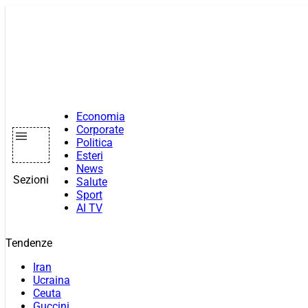
Vai
al
contenuto
Economia
Corporate
Politica
Esteri
News
Sezioni
Salute
Sport
AI TV
Tendenze
Iran
Ucraina
Ceuta
Guccini