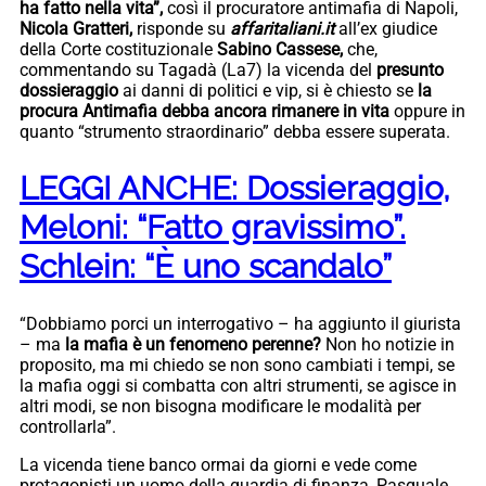
ha fatto nella vita”,
così il procuratore antimafia di Napoli,
Nicola Gratteri,
risponde su
affaritaliani.it
all’ex giudice
della Corte costituzionale
Sabino Cassese,
che,
commentando su Tagadà (La7) la vicenda del
presunto
dossieraggio
ai danni di politici e vip, si è chiesto se
la
procura Antimafia debba ancora rimanere in vita
oppure in
quanto “strumento straordinario” debba essere superata.
LEGGI ANCHE: Dossieraggio,
Meloni: “Fatto gravissimo”.
Schlein: “È uno scandalo”
“Dobbiamo porci un interrogativo – ha aggiunto il giurista
– ma
la mafia è un fenomeno perenne?
Non ho notizie in
proposito, ma mi chiedo se non sono cambiati i tempi, se
la mafia oggi si combatta con altri strumenti, se agisce in
altri modi, se non bisogna modificare le modalità per
controllarla”.
La vicenda tiene banco ormai da giorni e vede come
protagonisti un uomo della guardia di finanza, Pasquale