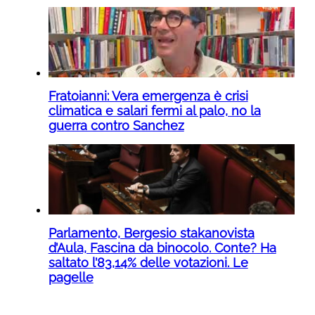
Fratoianni: Vera emergenza è crisi
climatica e salari fermi al palo, no la
guerra contro Sanchez
Parlamento, Bergesio stakanovista
d’Aula, Fascina da binocolo. Conte? Ha
saltato l’83,14% delle votazioni. Le
pagelle