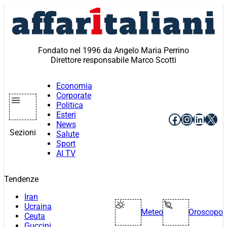
Vai
al
contenuto
Fondato nel 1996 da Angelo Maria Perrino
Direttore responsabile Marco Scotti
Economia
Corporate
Politica
Esteri
Facebook
Instagr
Linke
X
News
Sezioni
Salute
Sport
AI TV
Tendenze
Iran
Ucraina
Meteo
Oroscopo
Ceuta
Guccini