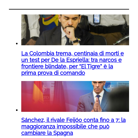
La Colombia trema, centinaia di morti e
un test per De la Espriella: tra narcos e
frontiere blindate, per “El Tigre” è la
prima prova di comando
Sánchez, il rivale Feijóo conta fino a 7: la
maggioranza impossibile che può
cambiare la Spagna