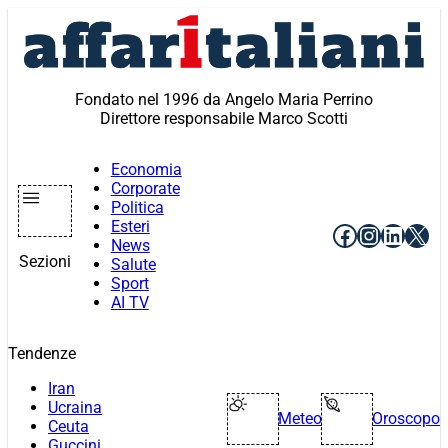
Vai
al
contenuto
Fondato nel 1996 da Angelo Maria Perrino
Direttore responsabile Marco Scotti
Economia
Corporate
Politica
Esteri
Facebook
Instagr
Linke
X
News
Sezioni
Salute
Sport
AI TV
Tendenze
Iran
Ucraina
Meteo
Oroscopo
Ceuta
Guccini