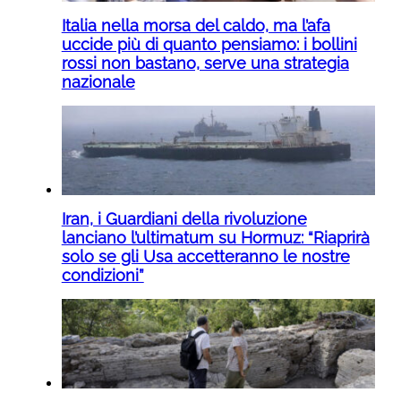
Italia nella morsa del caldo, ma l’afa
uccide più di quanto pensiamo: i bollini
rossi non bastano, serve una strategia
nazionale
Iran, i Guardiani della rivoluzione
lanciano l’ultimatum su Hormuz: “Riaprirà
solo se gli Usa accetteranno le nostre
condizioni”