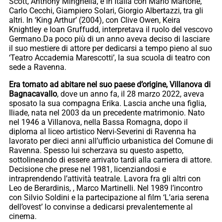
Scott, Anthony Minghella, e in Italia con Mario Martone,
Carlo Cecchi, Giampiero Solari, Giorgio Albertazzi, tra gli
altri. In ‘King Arthur’ (2004), con Clive Owen, Keira
Knightley e Ioan Gruffudd, interpretava il ruolo del vescovo
Germano.Da poco più di un anno aveva deciso di lasciare
il suo mestiere di attore per dedicarsi a tempo pieno al suo
‘Teatro Accademia Marescotti’, la sua scuola di teatro con
sede a Ravenna.
Era tornato ad abitare nel suo paese d’origine, Villanova di
Bagnacavallo
, dove un anno fa, il 28 marzo 2022, aveva
sposato la sua compagna Erika. Lascia anche una figlia,
Iliade, nata nel 2003 da un precedente matrimonio. Nato
nel 1946 a Villanova, nella Bassa Romagna, dopo il
diploma al liceo artistico Nervi-Severini di Ravenna ha
lavorato per dieci anni all’ufficio urbanistica del Comune di
Ravenna. Spesso lui scherzava su questo aspetto,
sottolineando di essere arrivato tardi alla carriera di attore.
Decisione che prese nel 1981, licenziandosi e
intraprendendo l’attività teatrale. Lavora fra gli altri con
Leo de Berardinis, , Marco Martinelli. Nel 1989 l’incontro
con Silvio Soldini e la partecipazione al film ‘L’aria serena
dell’ovest’ lo convinse a dedicarsi prevalentemente al
cinema.