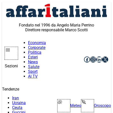
Vai
al
contenuto
Fondato nel 1996 da Angelo Maria Perrino
Direttore responsabile Marco Scotti
Economia
Corporate
Politica
Esteri
Facebook
Instagr
Linke
X
News
Sezioni
Salute
Sport
AI TV
Tendenze
Iran
Ucraina
Meteo
Oroscopo
Ceuta
Guccini