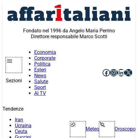
Vai
al
contenuto
Fondato nel 1996 da Angelo Maria Perrino
Direttore responsabile Marco Scotti
Economia
Corporate
Politica
Esteri
Facebook
Instagr
Linke
X
News
Sezioni
Salute
Sport
AI TV
Tendenze
Iran
Ucraina
Meteo
Oroscopo
Ceuta
Guccini