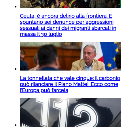
Ceuta, è ancora delirio alla frontiera. E
spuntano sei denunce per aggressioni
sessuali ai danni dei migranti sbarcati in
massa il 30 luglio
La tonnellata che vale cinque: il carbonio
può rilanciare il Piano Mattei. Ecco come
l’Europa può farcela