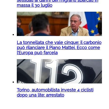
sessuali ai danni dei migranti sbarcati in
massa il 30 luglio
La tonnellata che vale cinque: il carbonio
può rilanciare il Piano Mattei. Ecco come
l’Europa può farcela
Torino, automobilista investe 4 ciclisti
dopo una lite: arrestato