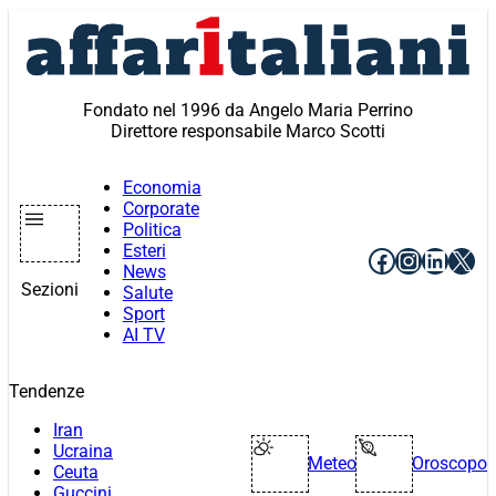
Vai
al
contenuto
Fondato nel 1996 da Angelo Maria Perrino
Direttore responsabile Marco Scotti
Economia
Corporate
Politica
Esteri
Facebook
Instagr
Linke
X
News
Sezioni
Salute
Sport
AI TV
Tendenze
Iran
Ucraina
Meteo
Oroscopo
Ceuta
Guccini