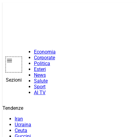
Vai
al
contenuto
Economia
Corporate
Politica
Esteri
News
Sezioni
Salute
Sport
AI TV
Tendenze
Iran
Ucraina
Ceuta
Guccini