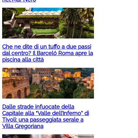
Che ne dite di un tuffo a due passi
dal centro? Il Barceló Roma apre la
piscina alla città
Dalle strade infuocate della
Capitale alla “Valle dell’Inferno” di
Tivoli: una passeggiata serale a
Villa Gregoriana