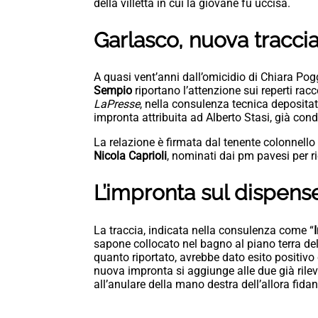
della villetta in cui la giovane fu uccisa.
Garlasco, nuova traccia
A quasi vent’anni dall’omicidio di Chiara Pogg
Sempio
riportano l’attenzione sui reperti rac
LaPresse
, nella consulenza tecnica depositat
impronta attribuita ad Alberto Stasi, già conda
La relazione è firmata dal tenente colonnello
Nicola Caprioli
, nominati dai pm pavesi per ri
L’impronta sul dispens
La traccia, indicata nella consulenza come “
sapone collocato nel bagno al piano terra del
quanto riportato, avrebbe dato esito positivo
nuova impronta si aggiunge alle due già rileva
all’anulare della mano destra dell’allora fida