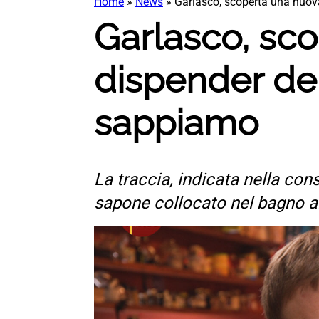
Home
»
News
»
Garlasco, scoperta una nuov
Garlasco, sc
dispender de
sappiamo
La traccia, indicata nella co
sapone collocato nel bagno al