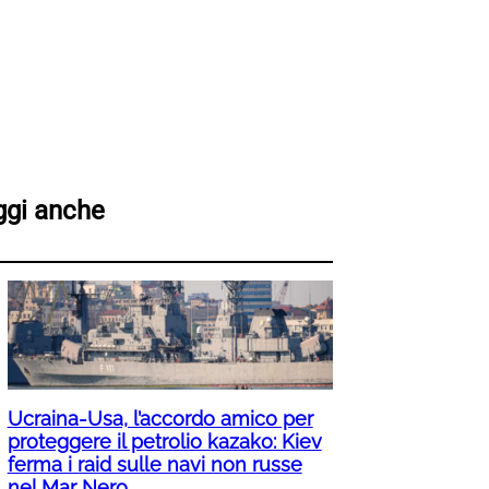
ggi anche
Ucraina-Usa, l’accordo amico per
proteggere il petrolio kazako: Kiev
ferma i raid sulle navi non russe
nel Mar Nero