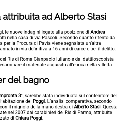
 attribuita ad Alberto Stasi
i, le nuove indagini legate alla posizione di
Andrea
colti nella casa di via Pascoli. Secondo quanto riferito da
a per la Procura di Pavia viene segnalata un’altra
nnato in via definitiva a 16 anni di carcere per il delitto.
 del Ris di Roma Gianpaolo Iuliano e dal dattiloscopista
esaminare il materiale acquisito all’epoca nella villetta.
er del bagno
Impronta 3
”, sarebbe stata individuata sul contenitore del
l’abitazione dei
Poggi
. L’analisi comparativa, secondo
 con il mignolo della mano destra di
Alberto Stasi
. Questa
te nel 2007 dai carabinieri del Ris di Parma, attribuite
nzato di
Chiara Poggi
.