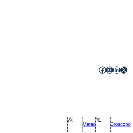
Facebook
Instagr
Linke
X
Meteo
Oroscopo