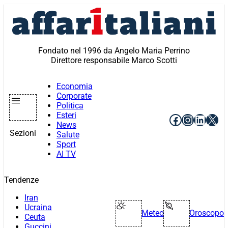
Vai
al
contenuto
Fondato nel 1996 da Angelo Maria Perrino
Direttore responsabile Marco Scotti
Economia
Corporate
Politica
Esteri
Facebook
Instagr
Linke
X
News
Sezioni
Salute
Sport
AI TV
Tendenze
Iran
Ucraina
Meteo
Oroscopo
Ceuta
Guccini