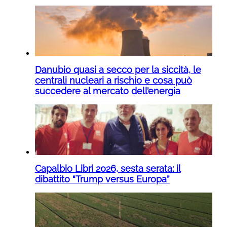
Danubio quasi a secco per la siccità, le
centrali nucleari a rischio e cosa può
succedere al mercato dell’energia
Capalbio Libri 2026, sesta serata: il
dibattito “Trump versus Europa”