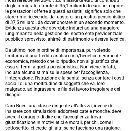
incasserebbe nel 2040 72,6 miliardi di euro di contributi
degli immigrati a fronte di 35,1 miliardi di euro per coprire
le prestazioni offerte a questi assistiti, significa solo che
staremmo ricevendo, da costoro, un prestito pensionistico
di 37,5 miliardi, da dover onorare in un secondo momento.
Evidenza questa che dovrebbe indurci ad una maggiore
lungimiranza nella gestione del nostro ente previdenziale
pubblico sprovvisto, ahimè, di patrimonio e riserva tecnica.
Da ultimo, non in ordine di importanza, pur volendo
limitarci ad una fredda analisi costi/benefici meramente
economica, metodo che io ripudio, non si giustifica che
essa si fermi a quella pensionistica. Non viene, infatti,
inclusa alcuna stima sulle spese per l’accoglienza,
l’integrazione, l’istruzione e la sanità; senza contare i costi
sociali di una moltitudine di soggetti che va, loro
malgrado, ad ingrassare le fila del lavoro irregolare e del
disagio.
Caro Boeri, una classe dirigente all’altezza, invece di
insistere con simulazioni addomesticate e monche, deve
avere il coraggio di dire che l’accoglienza trova
giustificazione in motivi etici e morali, per chi, come il
sottoscritto, ci crede; gli altri se ne facciano una ragione.