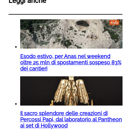
Leggi anche
Esodo estivo, per Anas nel weekend
oltre 25 mln di spostamenti sospeso 83%
dei cantieri
Il sacro splendore delle creazioni di
Percossi Papi, dal laboratorio al Pantheon
ai set di Hollywood