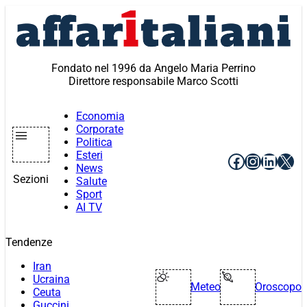
Vai
al
contenuto
Fondato nel 1996 da Angelo Maria Perrino
Direttore responsabile Marco Scotti
Economia
Corporate
Politica
Esteri
Facebook
Instagr
Linke
X
News
Sezioni
Salute
Sport
AI TV
Tendenze
Iran
Ucraina
Meteo
Oroscopo
Ceuta
Guccini