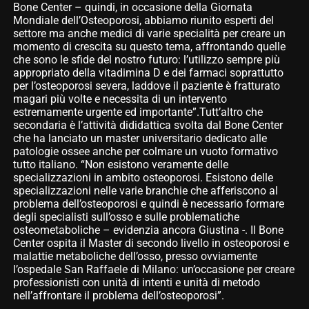
Bone Center – quindi, in occasione della Giornata
Mondiale dell’Osteoporosi, abbiamo riunito esperti del
settore ma anche medici di varie specialità per creare un
momento di crescita su questo tema, affrontando quelle
che sono le sfide del nostro futuro: l’utilizzo sempre più
appropriato della vitadimina D e dei farmaci soprattutto
per l’osteoporosi severa, laddove il paziente è fratturato
magari più volte e necessita di un intervento
estremamente urgente ed importante”.Tutt’altro che
secondaria è l’attività dididattica svolta dal Bone Center
che ha lanciato un master universitario dedicato alle
patologie ossee anche per colmare un vuoto formativo
tutto italiano. “Non esistono veramente delle
specializzazioni in ambito osteoporosi. Esistono delle
specializzazioni nelle varie branchie che afferiscono al
problema dell’osteoporosi e quindi è necessario formare
degli specialisti sull’osso e sulle problematiche
osteometaboliche – evidenzia ancora Giustina -. Il Bone
Center ospita il Master di secondo livello in osteoporosi e
malattie metaboliche dell’osso, presso ovviamente
l’ospedale San Raffaele di Milano: un’occasione per creare
professionisti con unità di intenti e unità di metodo
nell’affrontare il problema dell’osteoporosi”.