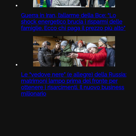
Guerra in Iran, l’allarme della Bce: “Lo
shock energetico brucia i risparmi delle
famiglie. Ecco chi paga il prezzo più alto”
Le “vedove nere” (e allegre) della Russia:
matrimoni lampo prima del fronte per
ottenere i risarcimenti. Il nuovo business
milionario