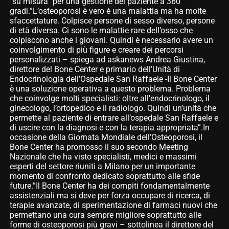
“su misura” per una gestione del paziente a 360
gradi.”L’osteoporosi è vero è una malattia ma ha molte
sfaccettature. Colpisce persone di sesso diverso, persone
di età diversa. Ci sono le malattie rare dell’osso che
colpiscono anche i giovani. Quindi è necessario avere un
coinvolgimento di più figure e creare dei percorsi
personalizzati – spiega ad askanews Andrea Giustina,
direttore del Bone Center e primario dell’Unità di
Endocrinologia dell’Ospedale San Raffaele -Il Bone Center
è una soluzione operativa a questo problema. Problema
che coinvolge molti specialisti: oltre all’endocrinologo, il
ginecologo, l’ortopedico e il radiologo. Quindi un’unità che
permette al paziente di entrare all’ospedale San Raffaele e
di uscire con la diagnosi e con la terapia appropriata”.In
occasione della Giornata Mondiale dell’Osteoporosi, il
Bone Center ha promosso il suo secondo Meeting
Nazionale che ha visto specialisti, medici e massimi
esperti del settore riuniti a Milano per un importante
momento di confronto dedicato soprattutto alle sfide
future.”Il Bone Center ha dei compiti fondamentalmente
assistenziali ma si deve per forza occupare di ricerca, di
terapie avanzate, di sperimentazione di farmaci nuovi che
permettano una cura sempre migliore soprattutto alle
forme di osteoporosi più gravi – sottolinea il direttore del