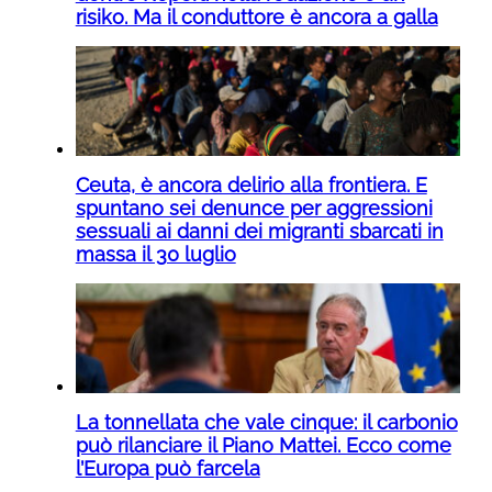
risiko. Ma il conduttore è ancora a galla
Ceuta, è ancora delirio alla frontiera. E
spuntano sei denunce per aggressioni
sessuali ai danni dei migranti sbarcati in
massa il 30 luglio
La tonnellata che vale cinque: il carbonio
può rilanciare il Piano Mattei. Ecco come
l’Europa può farcela