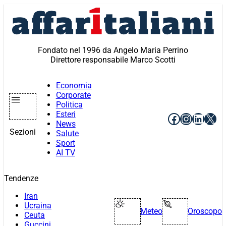
Vai
al
contenuto
Fondato nel 1996 da Angelo Maria Perrino
Direttore responsabile Marco Scotti
Economia
Corporate
Politica
Esteri
Facebook
Instagr
Linke
X
News
Sezioni
Salute
Sport
AI TV
Tendenze
Iran
Ucraina
Meteo
Oroscopo
Ceuta
Guccini