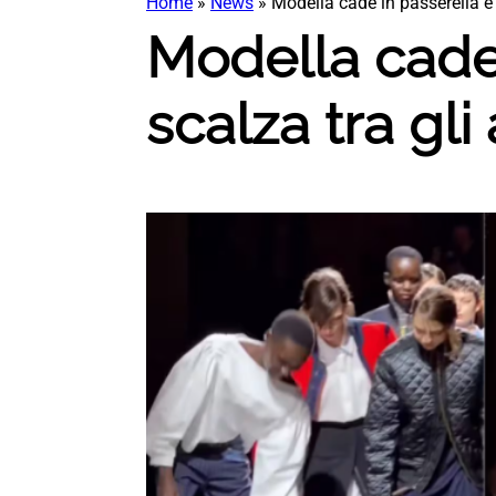
Home
»
News
»
Modella cade in passerella e 
Modella cade 
scalza tra gli