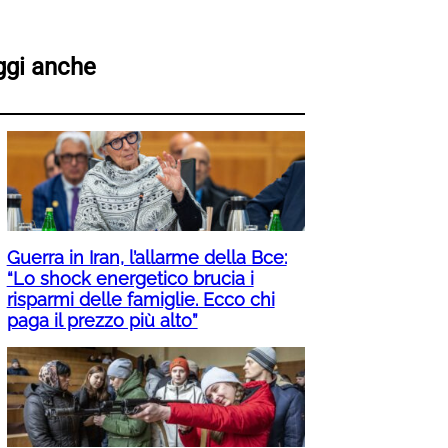
ggi anche
Guerra in Iran, l’allarme della Bce:
“Lo shock energetico brucia i
risparmi delle famiglie. Ecco chi
paga il prezzo più alto”