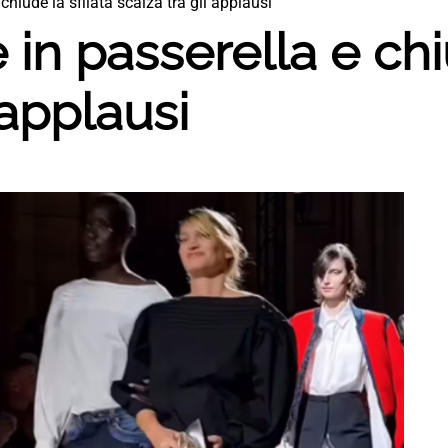
chiude la sfilata scalza tra gli applausi
in passerella e chiu
 applausi