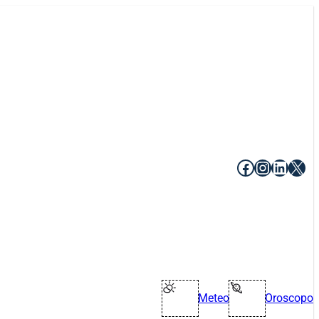
Facebook
Instagr
Linke
X
Meteo
Oroscopo