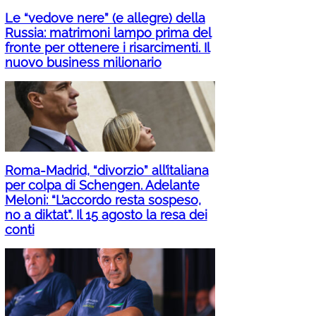
Le “vedove nere” (e allegre) della
Russia: matrimoni lampo prima del
fronte per ottenere i risarcimenti. Il
nuovo business milionario
Roma-Madrid, “divorzio” all’italiana
per colpa di Schengen. Adelante
Meloni: “L’accordo resta sospeso,
no a diktat”. Il 15 agosto la resa dei
conti