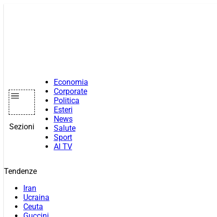
Vai
al
contenuto
Economia
Corporate
Politica
Esteri
News
Sezioni
Salute
Sport
AI TV
Tendenze
Iran
Ucraina
Ceuta
Guccini