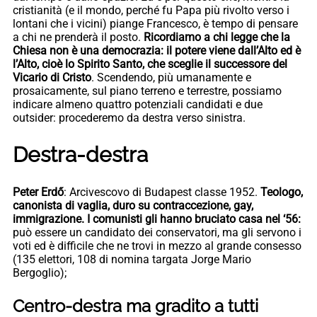
cristianità (e il mondo, perché fu Papa più rivolto verso i
lontani che i vicini) piange Francesco, è tempo di pensare
a chi ne prenderà il posto.
Ricordiamo a chi legge che la
Chiesa non è una democrazia: il potere viene dall’Alto ed è
l’Alto, cioè lo Spirito Santo, che sceglie il successore del
Vicario di Cristo
. Scendendo, più umanamente e
prosaicamente, sul piano terreno e terrestre, possiamo
indicare almeno quattro potenziali candidati e due
outsider: procederemo da destra verso sinistra.
Destra-destra
Peter Erdő
: Arcivescovo di Budapest classe 1952.
Teologo,
canonista di vaglia, duro su contraccezione, gay,
immigrazione. I comunisti gli hanno bruciato casa nel ‘56:
può essere un candidato dei conservatori, ma gli servono i
voti ed è difficile che ne trovi in mezzo al grande consesso
(135 elettori, 108 di nomina targata Jorge Mario
Bergoglio);
Centro-destra ma gradito a tutti