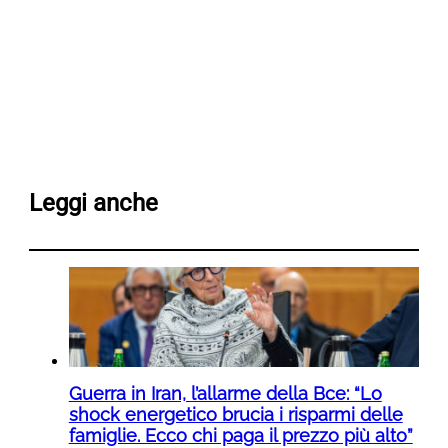
Leggi anche
Guerra in Iran, l’allarme della Bce: “Lo
shock energetico brucia i risparmi delle
famiglie. Ecco chi paga il prezzo più alto”