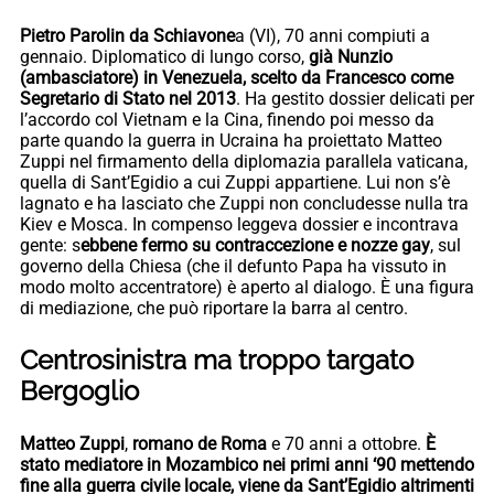
Pietro Parolin da Schiavone
a (VI), 70 anni compiuti a
gennaio. Diplomatico di lungo corso,
già Nunzio
(ambasciatore) in Venezuela, scelto da Francesco come
Segretario di Stato nel 2013
. Ha gestito dossier delicati per
l’accordo col Vietnam e la Cina, finendo poi messo da
parte quando la guerra in Ucraina ha proiettato Matteo
Zuppi nel firmamento della diplomazia parallela vaticana,
quella di Sant’Egidio a cui Zuppi appartiene. Lui non s’è
lagnato e ha lasciato che Zuppi non concludesse nulla tra
Kiev e Mosca. In compenso leggeva dossier e incontrava
gente: s
ebbene fermo su contraccezione e nozze gay
, sul
governo della Chiesa (che il defunto Papa ha vissuto in
modo molto accentratore) è aperto al dialogo. È una figura
di mediazione, che può riportare la barra al centro.
Centrosinistra ma troppo targato
Bergoglio
Matteo Zuppi
,
romano de Roma
e 70 anni a ottobre.
È
stato mediatore in Mozambico nei primi anni ‘90 mettendo
fine alla guerra civile locale, viene da Sant’Egidio altrimenti