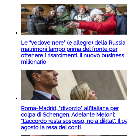
Le “vedove nere” (e allegre) della Russia:
matrimoni lampo prima del fronte per
ottenere i risarcimenti. Il nuovo business
milionario
Roma-Madrid, “divorzio” all’italiana per
colpa di Schengen. Adelante Meloni:
“L’accordo resta sospeso, no a diktat”. Il 15
agosto la resa dei conti