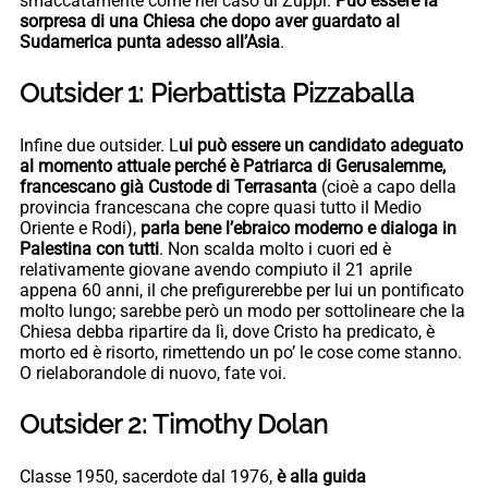
smaccatamente come nel caso di Zuppi.
Può essere la
sorpresa di una Chiesa che dopo aver guardato al
Sudamerica punta adesso all’Asia
.
Outsider 1: Pierbattista Pizzaballa
Infine due outsider. L
ui può essere un candidato adeguato
al momento attuale perché è Patriarca di Gerusalemme,
francescano già Custode di Terrasanta
(cioè a capo della
provincia francescana che copre quasi tutto il Medio
Oriente e Rodi),
parla bene l’ebraico moderno e dialoga in
Palestina con tutti
. Non scalda molto i cuori ed è
relativamente giovane avendo compiuto il 21 aprile
appena 60 anni, il che prefigurerebbe per lui un pontificato
molto lungo; sarebbe però un modo per sottolineare che la
Chiesa debba ripartire da lì, dove Cristo ha predicato, è
morto ed è risorto, rimettendo un po’ le cose come stanno.
O rielaborandole di nuovo, fate voi.
Outsider 2: Timothy Dolan
Classe 1950, sacerdote dal 1976,
è alla guida