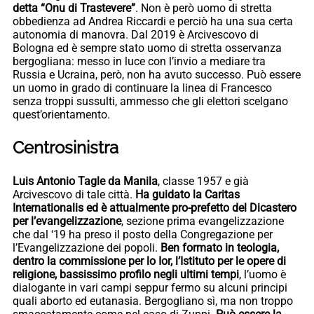
detta “Onu di Trastevere”
. Non è però uomo di stretta
obbedienza ad Andrea Riccardi e perciò ha una sua certa
autonomia di manovra. Dal 2019 è Arcivescovo di
Bologna ed è sempre stato uomo di stretta osservanza
bergogliana: messo in luce con l’invio a mediare tra
Russia e Ucraina, però, non ha avuto successo. Può essere
un uomo in grado di continuare la linea di Francesco
senza troppi sussulti, ammesso che gli elettori scelgano
quest’orientamento.
Centrosinistra
Luis Antonio Tagle da Manila
, classe 1957 e già
Arcivescovo di tale città.
Ha guidato la Caritas
Internationalis ed è attualmente pro-prefetto del Dicastero
per l’evangelizzazione
, sezione prima evangelizzazione
che dal ‘19 ha preso il posto della Congregazione per
l’Evangelizzazione dei popoli.
Ben formato in teologia,
dentro la commissione per lo Ior, l’Istituto per le opere di
religione, bassissimo profilo negli ultimi tempi
, l’uomo è
dialogante in vari campi seppur fermo su alcuni principi
quali aborto ed eutanasia. Bergogliano sì, ma non troppo