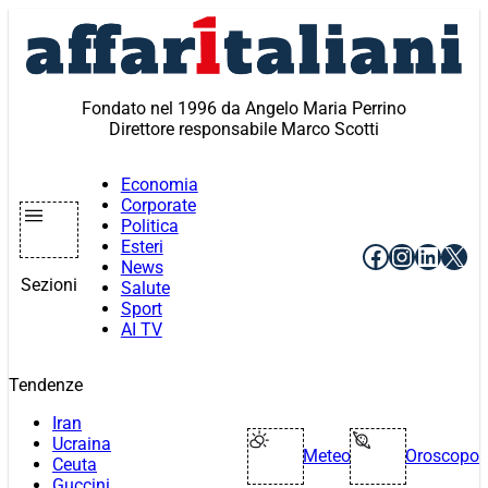
Vai
al
contenuto
Fondato nel 1996 da Angelo Maria Perrino
Direttore responsabile Marco Scotti
Economia
Corporate
Politica
Esteri
Facebook
Instagr
Linke
X
News
Sezioni
Salute
Sport
AI TV
Tendenze
Iran
Ucraina
Meteo
Oroscopo
Ceuta
Guccini