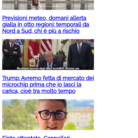
Previsioni meteo, domani allerta
gialla in otto regioni: temporali da
Nord a Sud, chi è più a rischio
Trump: Avremo fetta di mercato dei
microchip prima che io lasci la
carica, cioè tra molto tempo