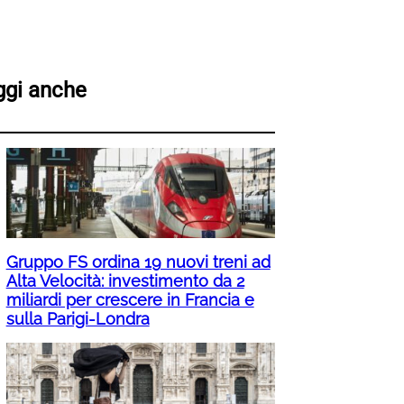
ggi anche
Gruppo FS ordina 19 nuovi treni ad
Alta Velocità: investimento da 2
miliardi per crescere in Francia e
sulla Parigi-Londra