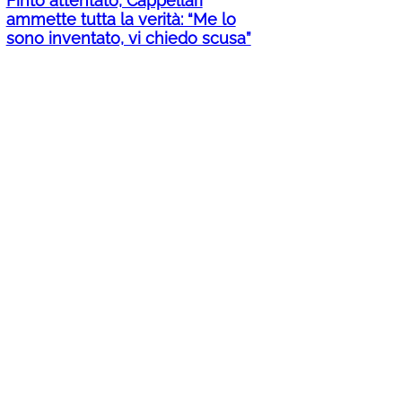
Finto attentato, Cappellari
ammette tutta la verità: “Me lo
sono inventato, vi chiedo scusa”