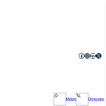
Facebook
Instagr
Linke
X
Meteo
Oroscopo