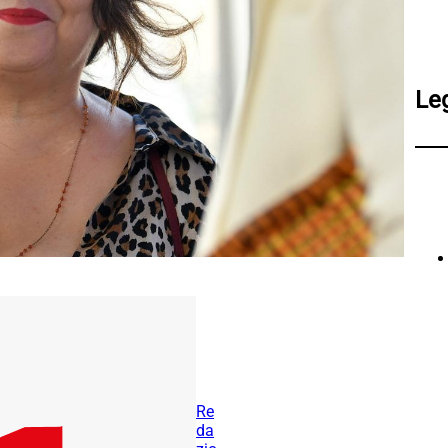
Le
Re
da