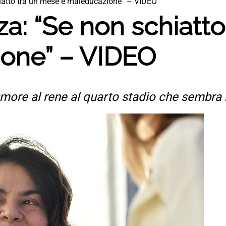
iatto tra un mese è maleducazione” – VIDEO
a: “Se non schiatt
one” – VIDEO
tumore al rene al quarto stadio che sembra 