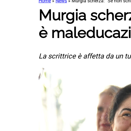
Home
»
News
»
Murgia scherza: “Se non sch
Murgia scherz
è maleducazi
La scrittrice è affetta da un 