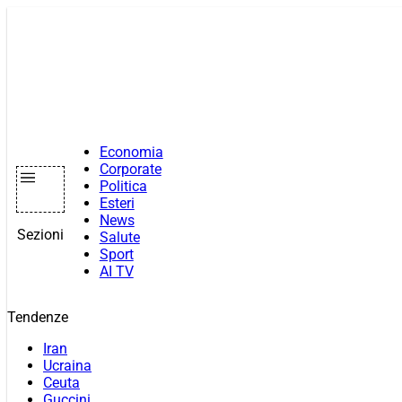
Vai
al
contenuto
Economia
Corporate
Politica
Esteri
News
Sezioni
Salute
Sport
AI TV
Tendenze
Iran
Ucraina
Ceuta
Guccini