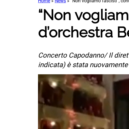
Home
»
News
»
“Non vogliamo fascisti”, cont
“Non vogliamo 
d’orchestra B
Concerto Capodanno/ Il dirett
indicata) è stata nuovamente 