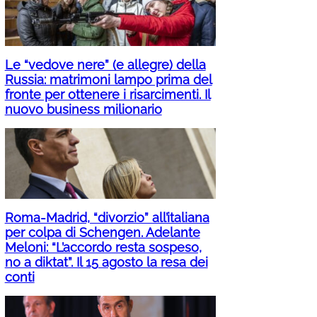
Le “vedove nere” (e allegre) della
Russia: matrimoni lampo prima del
fronte per ottenere i risarcimenti. Il
nuovo business milionario
Roma-Madrid, “divorzio” all’italiana
per colpa di Schengen. Adelante
Meloni: “L’accordo resta sospeso,
no a diktat”. Il 15 agosto la resa dei
conti