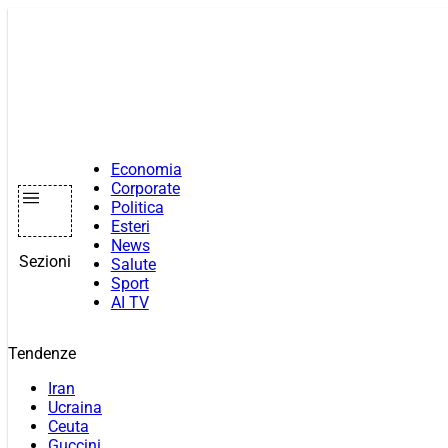
Vai
al
contenuto
Economia
Corporate
Politica
Esteri
News
Sezioni
Salute
Sport
AI TV
Tendenze
Iran
Ucraina
Ceuta
Guccini