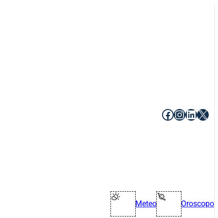
Facebook
Instagr
Linke
X
Meteo
Oroscopo