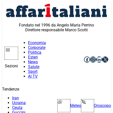
Vai
al
contenuto
Fondato nel 1996 da Angelo Maria Perrino
Direttore responsabile Marco Scotti
Economia
Corporate
Politica
Esteri
Facebook
Instagr
Linke
X
News
Sezioni
Salute
Sport
AI TV
Tendenze
Iran
Ucraina
Meteo
Oroscopo
Ceuta
Guccini