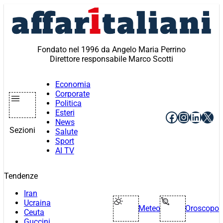
Vai
al
contenuto
Fondato nel 1996 da Angelo Maria Perrino
Direttore responsabile Marco Scotti
Economia
Corporate
Politica
Esteri
Facebook
Instagr
Linke
X
News
Sezioni
Salute
Sport
AI TV
Tendenze
Iran
Ucraina
Meteo
Oroscopo
Ceuta
Guccini