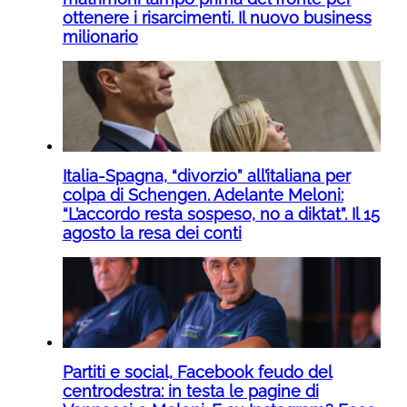
ottenere i risarcimenti. Il nuovo business
milionario
Italia-Spagna, “divorzio” all’italiana per
colpa di Schengen. Adelante Meloni:
“L’accordo resta sospeso, no a diktat”. Il 15
agosto la resa dei conti
Partiti e social, Facebook feudo del
centrodestra: in testa le pagine di