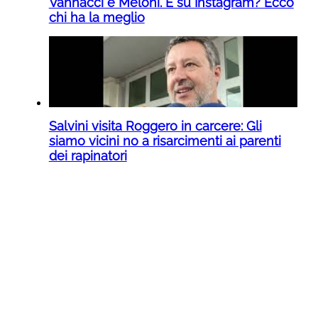
Vannacci e Meloni. E su Instagram? Ecco
chi ha la meglio
Salvini visita Roggero in carcere: Gli
siamo vicini no a risarcimenti ai parenti
dei rapinatori