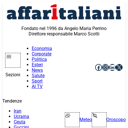
Vai
al
contenuto
Fondato nel 1996 da Angelo Maria Perrino
Direttore responsabile Marco Scotti
Economia
Corporate
Politica
Esteri
Facebook
Instagr
Linke
X
News
Sezioni
Salute
Sport
AI TV
Tendenze
Iran
Ucraina
Meteo
Oroscopo
Ceuta
Guccini