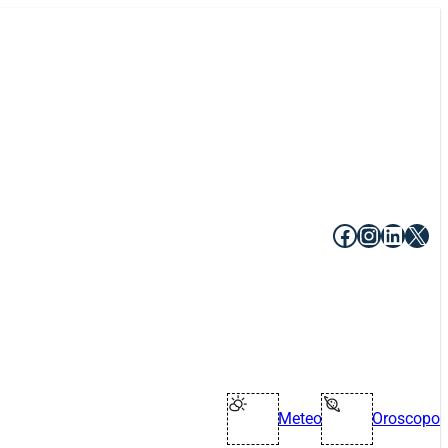
Facebook
Instagr
Linke
X
Meteo
Oroscopo