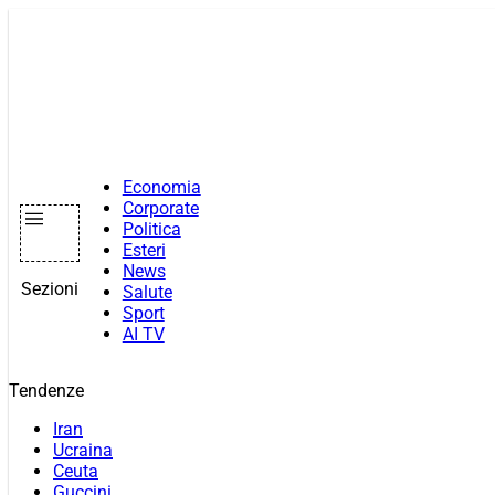
Vai
al
contenuto
Economia
Corporate
Politica
Esteri
News
Sezioni
Salute
Sport
AI TV
Tendenze
Iran
Ucraina
Ceuta
Guccini