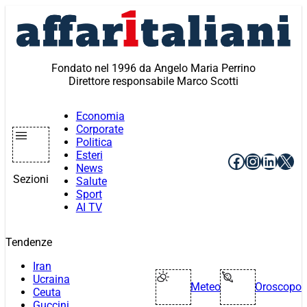
Vai
al
contenuto
Fondato nel 1996 da Angelo Maria Perrino
Direttore responsabile Marco Scotti
Economia
Corporate
Politica
Esteri
Facebook
Instagr
Linke
X
News
Sezioni
Salute
Sport
AI TV
Tendenze
Iran
Ucraina
Meteo
Oroscopo
Ceuta
Guccini