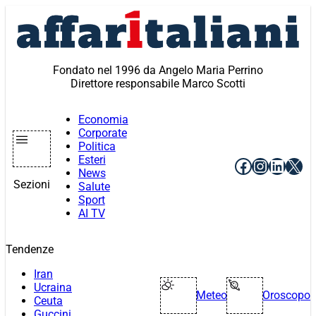
Vai
al
contenuto
Fondato nel 1996 da Angelo Maria Perrino
Direttore responsabile Marco Scotti
Economia
Corporate
Politica
Esteri
Facebook
Instagr
Linke
X
News
Sezioni
Salute
Sport
AI TV
Tendenze
Iran
Ucraina
Meteo
Oroscopo
Ceuta
Guccini