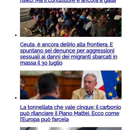
risiko. Ma il conduttore è ancora a galla
Ceuta, è ancora delirio alla frontiera. E
spuntano sei denunce per aggressioni
sessuali ai danni dei migranti sbarcati in
massa il 30 luglio
La tonnellata che vale cinque: il carbonio
può rilanciare il Piano Mattei. Ecco come
l’Europa può farcela