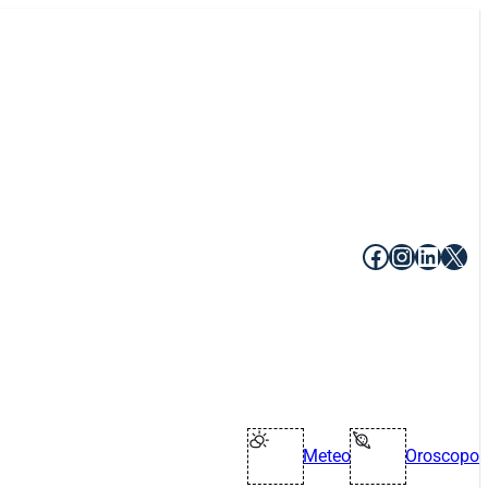
Facebook
Instagr
Linke
X
Meteo
Oroscopo