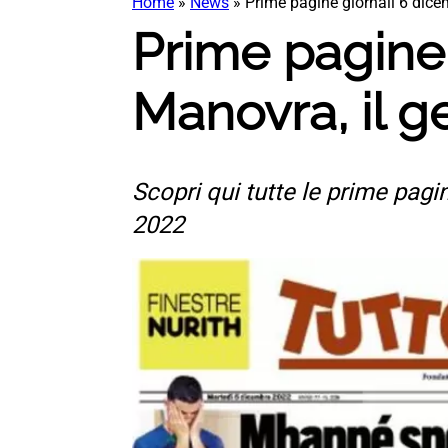
Home
»
News
»
Prime pagine giornali 6 dice
Prime pagine 
Manovra, il ge
Scopri qui tutte le prime pagin
2022