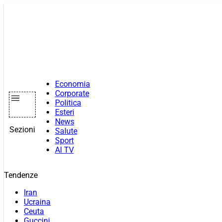
Vai
al
contenuto
Economia
Corporate
Politica
Esteri
News
Sezioni
Salute
Sport
AI TV
Tendenze
Iran
Ucraina
Ceuta
Guccini