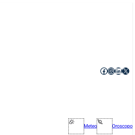
Facebook
Instagr
Linke
X
Meteo
Oroscopo