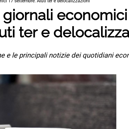
ci 17 settembre. Aiuti ter e delocalizzazioni
giornali economici
ti ter e delocalizza
e e le principali notizie dei quotidiani econ