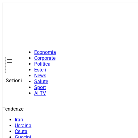
Vai
al
contenuto
Economia
Corporate
Politica
Esteri
News
Sezioni
Salute
Sport
AI TV
Tendenze
Iran
Ucraina
Ceuta
Guccini