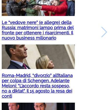
Le “vedove nere” (e allegre) della
Russia: matrimoni lampo prima del
fronte per ottenere i risarcimenti. Il
nuovo business milionario
Roma-Madrid, “divorzio” all’italiana
per colpa di Schengen. Adelante
Meloni: “L’accordo resta sospeso,
no a diktat”. Il 15 agosto la resa dei
conti