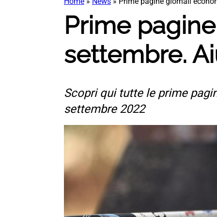
Home
»
News
»
Prime pagine giornali economi
Prime pagine 
settembre. Aiu
Scopri qui tutte le prime pagin
settembre 2022