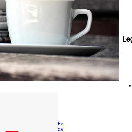
Le
Re
da