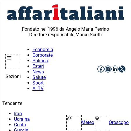
Vai
al
contenuto
Fondato nel 1996 da Angelo Maria Perrino
Direttore responsabile Marco Scotti
Economia
Corporate
Politica
Esteri
Facebook
Instagr
Linke
X
News
Sezioni
Salute
Sport
AI TV
Tendenze
Iran
Ucraina
Meteo
Oroscopo
Ceuta
Guccini