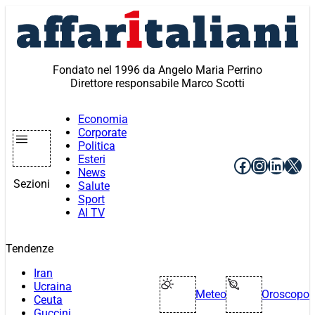
Vai
al
contenuto
Fondato nel 1996 da Angelo Maria Perrino
Direttore responsabile Marco Scotti
Economia
Corporate
Politica
Esteri
Facebook
Instagr
Linke
X
News
Sezioni
Salute
Sport
AI TV
Tendenze
Iran
Ucraina
Meteo
Oroscopo
Ceuta
Guccini