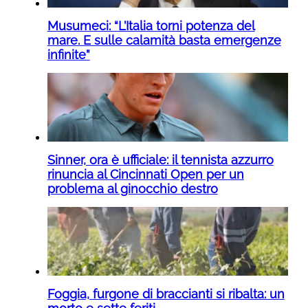
Musumeci: “L’Italia torni potenza del
mare. E sulle calamità basta emergenze
infinite”
Sinner, ora è ufficiale: il tennista azzurro
rinuncia al Cincinnati Open per un
problema al ginocchio destro
Foggia, furgone di braccianti si ribalta: un