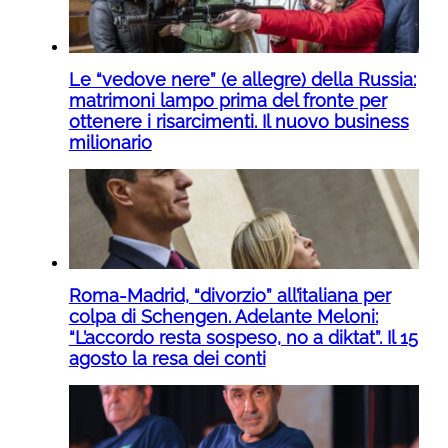
Le “vedove nere” (e allegre) della Russia:
matrimoni lampo prima del fronte per
ottenere i risarcimenti. Il nuovo business
milionario
Roma-Madrid, “divorzio” all’italiana per
colpa di Schengen. Adelante Meloni:
“L’accordo resta sospeso, no a diktat”. Il 15
agosto la resa dei conti