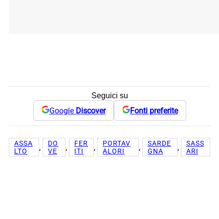
Seguici su
Google
Discover
Fonti preferite
ASSA
DO
FER
PORTAV
SARDE
SASS
, 
, 
, 
, 
, 
LTO
VE
ITI
ALORI
GNA
ARI