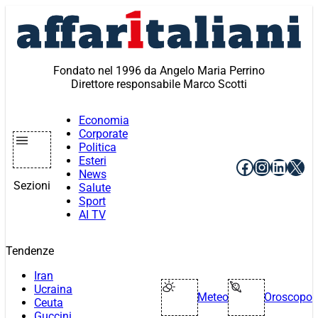
Vai
al
contenuto
Fondato nel 1996 da Angelo Maria Perrino
Direttore responsabile Marco Scotti
Economia
Corporate
Politica
Esteri
Facebook
Instagr
Linke
X
News
Sezioni
Salute
Sport
AI TV
Tendenze
Iran
Ucraina
Meteo
Oroscopo
Ceuta
Guccini