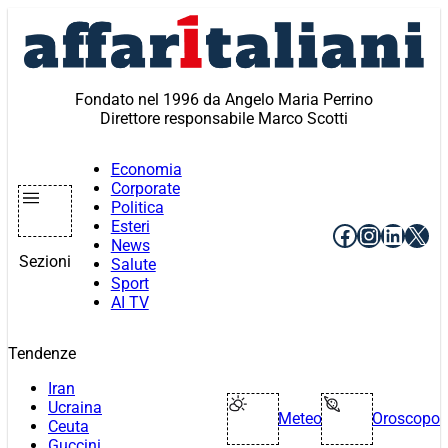
Vai
al
contenuto
Fondato nel 1996 da Angelo Maria Perrino
Direttore responsabile Marco Scotti
Economia
Corporate
Politica
Esteri
Facebook
Instagr
Linke
X
News
Sezioni
Salute
Sport
AI TV
Tendenze
Iran
Ucraina
Meteo
Oroscopo
Ceuta
Guccini