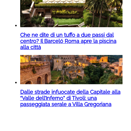
Che ne dite di un tuffo a due passi dal
centro? Il Barceló Roma apre la piscina
alla città
Dalle strade infuocate della Capitale alla
“Valle dell’Inferno” di Tivoli: una
passeggiata serale a Villa Gregoriana