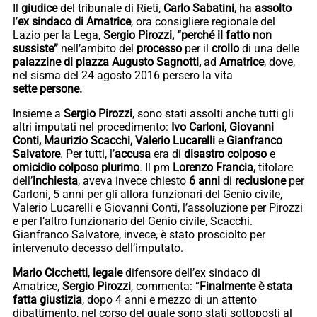
Il
giudice
del tribunale di Rieti,
Carlo Sabatini,
ha
assolto
l’
ex sindaco di Amatrice
, ora consigliere regionale del
Lazio per la Lega,
Sergio Pirozzi, “perché il fatto non
sussiste”
nell’ambito del
processo
per il
crollo
di una delle
palazzine di piazza Augusto Sagnotti,
ad
Amatrice
, dove,
nel sisma del 24 agosto 2016 persero la vita
sette persone.
Insieme a
Sergio Pirozzi
, sono stati assolti anche tutti gli
altri imputati nel procedimento:
Ivo Carloni, Giovanni
Conti, Maurizio Scacchi, Valerio Lucarelli
e
Gianfranco
Salvatore
. Per tutti, l’
accusa
era di
disastro colposo
e
omicidio colposo plurimo
. Il pm
Lorenzo Francia,
titolare
dell’
inchiesta
, aveva invece chiesto
6
anni
di
reclusione
per
Carloni, 5 anni per gli allora funzionari del Genio civile,
Valerio Lucarelli e Giovanni Conti, l’assoluzione per Pirozzi
e per l’altro funzionario del Genio civile, Scacchi.
Gianfranco Salvatore, invece, è stato prosciolto per
intervenuto decesso dell’imputato.
Mario Cicchetti
,
legale
difensore dell’ex sindaco di
Amatrice,
Sergio Pirozzi
, commenta: “
Finalmente è stata
fatta giustizia
, dopo 4 anni e mezzo di un attento
dibattimento, nel corso del quale sono stati sottoposti al