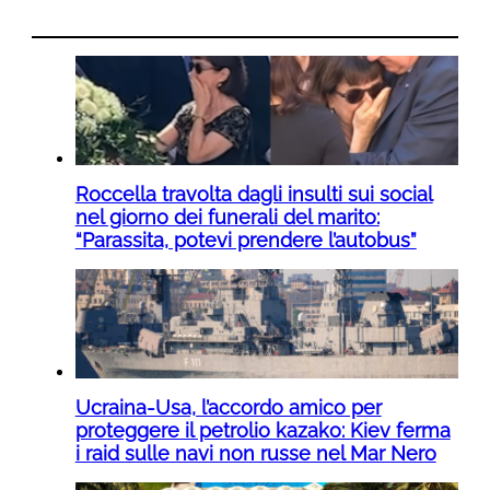
Roccella travolta dagli insulti sui social
nel giorno dei funerali del marito:
“Parassita, potevi prendere l’autobus”
Ucraina-Usa, l’accordo amico per
proteggere il petrolio kazako: Kiev ferma
i raid sulle navi non russe nel Mar Nero