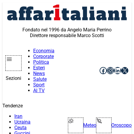
Vai
al
contenuto
Fondato nel 1996 da Angelo Maria Perrino
Direttore responsabile Marco Scotti
Economia
Corporate
Politica
Esteri
Facebook
Instagr
Linke
X
News
Sezioni
Salute
Sport
AI TV
Tendenze
Iran
Ucraina
Meteo
Oroscopo
Ceuta
Guccini