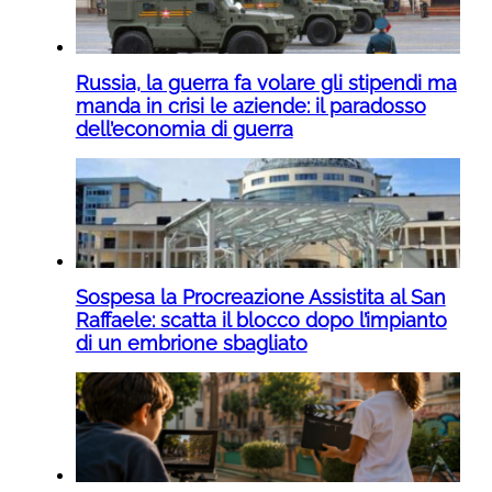
Russia, la guerra fa volare gli stipendi ma
manda in crisi le aziende: il paradosso
dell’economia di guerra
Sospesa la Procreazione Assistita al San
Raffaele: scatta il blocco dopo l’impianto
di un embrione sbagliato