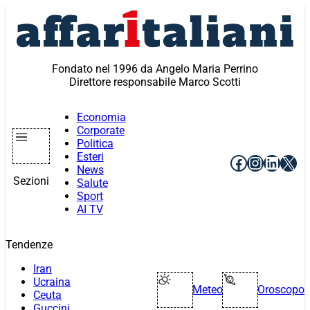
Vai
al
contenuto
Fondato nel 1996 da Angelo Maria Perrino
Direttore responsabile Marco Scotti
Economia
Corporate
Politica
Esteri
Facebook
Instagr
Linke
X
News
Sezioni
Salute
Sport
AI TV
Tendenze
Iran
Ucraina
Meteo
Oroscopo
Ceuta
Guccini