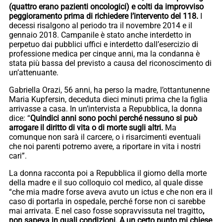
(quattro erano pazienti oncologici) e colti da improvviso
peggioramento prima di richiedere l’intervento del 118.
I
decessi risalgono al periodo tra il novembre 2014 e il
gennaio 2018. Campanile è stato anche interdetto in
perpetuo dai pubblici uffici e interdetto dall’esercizio di
professione medica per cinque anni, ma la condanna è
stata più bassa del previsto a causa del riconoscimento di
un’attenuante.
Gabriella Orazi, 56 anni, ha perso la madre, l’ottantunenne
Maria Kupfersin, deceduta dieci minuti prima che la figlia
arrivasse a casa. In un’intervista a Repubblica, la donna
dice: “
Quindici anni sono pochi perché nessuno si può
arrogare il diritto di vita o di morte sugli altri.
Ma
comunque non sarà il carcere, o i risarcimenti eventuali
che noi parenti potremo avere, a riportare in vita i nostri
cari”.
La donna racconta poi a Repubblica il giorno della morte
della madre e il suo colloquio col medico, al quale disse
“che mia madre forse aveva avuto un ictus e che non era il
caso di portarla in ospedale, perché forse non ci sarebbe
mai arrivata. E nel caso fosse sopravvissuta nel tragitto
,
non sapeva in quali condizioni. A un certo punto mi chiese