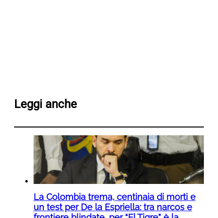
Leggi anche
La Colombia trema, centinaia di morti e
un test per De la Espriella: tra narcos e
frontiere blindate, per “El Tigre” è la