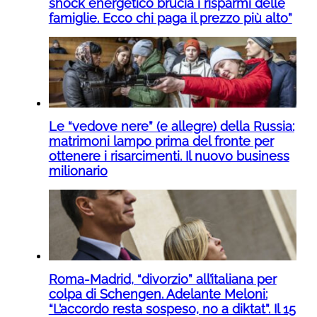
shock energetico brucia i risparmi delle
famiglie. Ecco chi paga il prezzo più alto”
Le “vedove nere” (e allegre) della Russia:
matrimoni lampo prima del fronte per
ottenere i risarcimenti. Il nuovo business
milionario
Roma-Madrid, “divorzio” all’italiana per
colpa di Schengen. Adelante Meloni:
“L’accordo resta sospeso, no a diktat”. Il 15